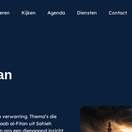
teren
Kijken
Agenda
Diensten
Contact
an
n verwarring. Thema’s die
aab al-Fitan uit Sahieh
n ons een diepgaand inzicht