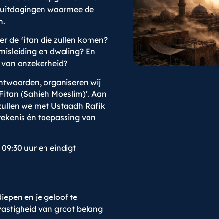
de uitdagingen waarmee de
n.
er de fitan die zullen komen?
isleiding en dwaling? En
n van onzekerheid?
ntwoorden, organiseren wij
-Fitan (Sahieh Moeslim)’. Aan
zullen we met Ustaadh Rafik
tekenis én toepassing van
09:30 uur en eindigt
diepen en je geloof te
dvastigheid van groot belang