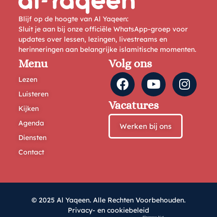
Blijf op de hoogte van Al Yaqeen:
Sluit je aan bij onze officiële WhatsApp-groep voor
updates over lessen, lezingen, livestreams en
herinneringen aan belangrijke islamitische momenten.
Menu
Volg ons
Lezen
Luisteren
Vacatures
Kijken
Agenda
Werken bij ons
Diensten
Contact
© 2025 Al Yaqeen. Alle Rechten Voorbehouden.
Privacy- en cookiebeleid