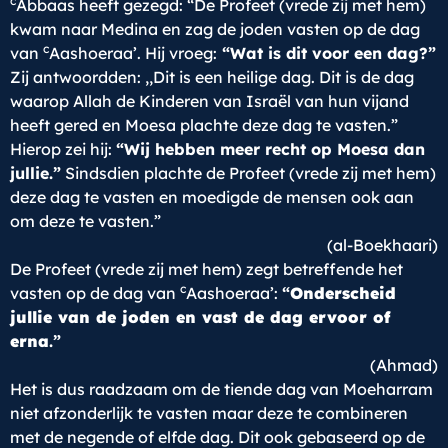
c
Abbaas heeft gezegd: “De Profeet (vrede zij met hem)
kwam naar Medina en zag de joden vasten op de dag
c
van
Aashoeraa’. Hij vroeg:
“Wat is dit voor een dag?”
Zij antwoordden: ,,Dit is een heilige dag. Dit is de dag
waarop Allah de Kinderen van Israël van hun vijand
heeft gered en Moesa plachte deze dag te vasten.”
Hierop zei hij:
“Wij hebben meer recht op Moesa dan
jullie.”
Sindsdien plachte de Profeet (vrede zij met hem)
deze dag te vasten en moedigde de mensen ook aan
om deze te vasten.”
(al-Boekhaari)
De Profeet (vrede zij met hem) zegt betreffende het
c
vasten op de dag van
Aashoeraa’:
“
Onderscheid
jullie van de joden en vast de dag ervoor of
erna
.”
(Ahmad)
Het is dus raadzaam om de tiende dag van Moeharram
niet afzonderlijk te vasten maar deze te combineren
met de negende of elfde dag. Dit ook gebaseerd op de