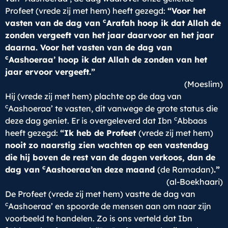
Profeet (vrede zij met hem) heeft gezegd:
“Voor het
c
vasten van de dag van
Arafah hoop ik dat Allah de
zonden vergeeft van het jaar daarvoor en het jaar
daarna. Voor het vasten van de dag van
c
Aashoeraa’ hoop ik dat Allah de zonden van het
jaar ervoor vergeeft.”
(Moeslim)
Hij (vrede zij met hem) plachte op de dag van
c
Aashoeraa’ te vasten, dit vanwege de grote status die
c
deze dag geniet. Er is overgeleverd dat Ibn
Abbaas
heeft gezegd:
“Ik heb de Profeet
(vrede zij met hem)
nooit zo naarstig zien wachten op een vastendag
die hij boven de rest van de dagen verkoos, dan de
c
dag van
Aashoeraa’
en deze maand
(de Ramadan)
.”
(al-Boekhaari)
De Profeet (vrede zij met hem) vastte de dag van
c
Aashoeraa’ en spoorde de mensen aan om naar zijn
voorbeeld te handelen. Zo is ons verteld dat Ibn