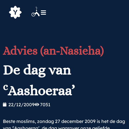
Advies (an-Nasieha)
De dag van
c
Aashoeraa’
22/12/2009
7051
Beste moslims, zondag 27 december 2009 is het de dag
c
van
Aashoeraa’, de dag waarover onze geliefde