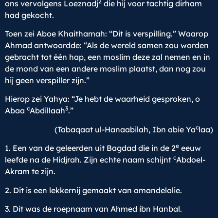
2
ons vervolgens Loeznadj
die hij voor tachtig dirham
had gekocht.
Toen zei Aboe Khaithamah: “Dit is verspilling.” Waarop
Ahmad antwoordde: “Als de wereld samen zou worden
gebracht tot één hap, een moslim deze zal nemen en in
de mond van een andere moslim plaatst, dan nog zou
hij geen verspiller zijn.”
Hierop zei Yahya: “Je hebt de waarheid gesproken, o
c
3
Abaa
Abdillaah
.”
c
(Tabaqaat ul-Hanaabilah, Ibn abie Ya
laa)
e
1. Een van de geleerden uit Bagdad die in de 2
eeuw
c
leefde na de Hidjrah. Zijn echte naam schijnt
Abdoel-
Akram te zijn.
2. Dit is een lekkernij gemaakt van amandelolie.
3. Dit was de roepnaam van Ahmed ibn Hanbal.