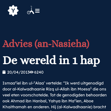
Advies (an-Nasieha)
De wereld in 1 hap
20/04/2013
6240
c
c
Ismaa
iel ibn ul-
Alaa’ vertelde: “Ik werd uitgenodigd
1
door al-Kalwadhaanie Rizq ul-Allah ibn Moesa
die ons
veel eten voorschotelde. Tot de genodigden behoorden
c
ook Ahmad ibn Hanbal, Yahya ibn Ma
ien, Aboe
Khaithamah en anderen. Hij (al-Kalwadhaanie) bracht