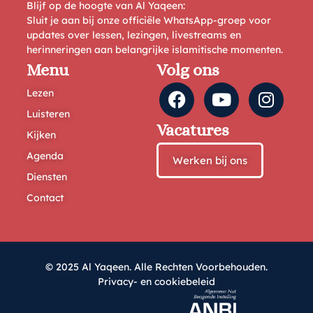
Blijf op de hoogte van Al Yaqeen:
Sluit je aan bij onze officiële WhatsApp-groep voor
updates over lessen, lezingen, livestreams en
herinneringen aan belangrijke islamitische momenten.
Menu
Volg ons
Lezen
Luisteren
Vacatures
Kijken
Agenda
Werken bij ons
Diensten
Contact
© 2025 Al Yaqeen. Alle Rechten Voorbehouden.
Privacy- en cookiebeleid