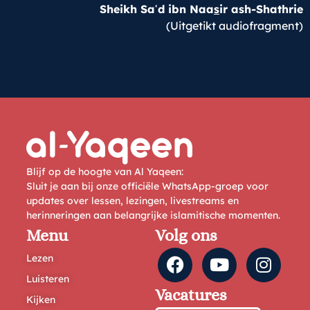
Sheikh Saʿd ibn Naa
s
ir ash-Shathrie
(Uitgetikt audiofragment)
Blijf op de hoogte van Al Yaqeen:
Sluit je aan bij onze officiële WhatsApp-groep voor
updates over lessen, lezingen, livestreams en
herinneringen aan belangrijke islamitische momenten.
Menu
Volg ons
Lezen
Luisteren
Vacatures
Kijken