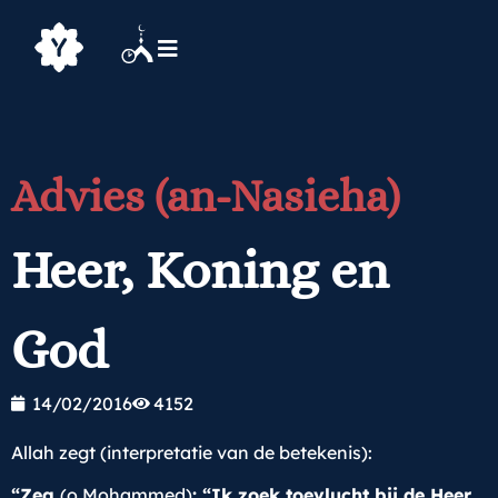
Advies (an-Nasieha)
Heer, Koning en
God
14/02/2016
4152
Allah zegt (interpretatie van de betekenis):
“Zeg
(o Mohammed)
: “Ik zoek toevlucht bij de Heer