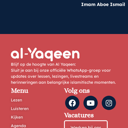
Imam Aboe Ismail
Blijf op de hoogte van Al Yaqeen:
Sluit je aan bij onze officiële WhatsApp-groep voor
updates over lessen, lezingen, livestreams en
herinneringen aan belangrijke islamitische momenten.
Menu
Volg ons
Lezen
Luisteren
Vacatures
Kijken
Agenda
Werken bij ons