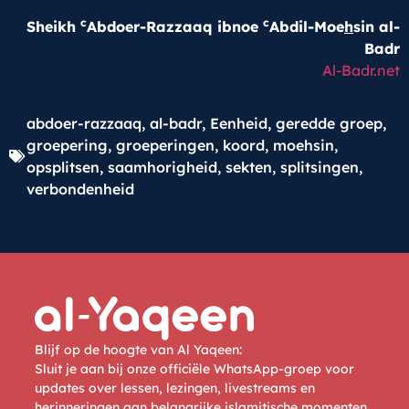
c
c
Sheikh
Abdoer-Razzaaq ibnoe
Abdil-Moe
h
sin al-
Badr
Al-Badr.net
abdoer-razzaaq
,
al-badr
,
Eenheid
,
geredde groep
,
groepering
,
groeperingen
,
koord
,
moehsin
,
opsplitsen
,
saamhorigheid
,
sekten
,
splitsingen
,
verbondenheid
Blijf op de hoogte van Al Yaqeen:
Sluit je aan bij onze officiële WhatsApp-groep voor
updates over lessen, lezingen, livestreams en
herinneringen aan belangrijke islamitische momenten.