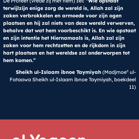
De Profeet (vrede zij met hem) zei
: “Wie opstaat
terwijl
zijn enige zorg de wereld is, Allah zal zijn
zaken verbrokkelen en armoede voor zijn ogen
plaatsen en hij zal niets van deze wereld verwerven,
behalve dat wat hem voorbeschikt is. En wie opstaat
en zijn intentie het Hiernamaals is, Allah zal zijn
zaken voor hem rechtzetten en de rijkdom in zijn
hart plaatsen en het wereldse zal onderworpen tot
hem komen.
”
c
Sheikh ul-Islaam ibnoe Taymiyah
(Madjmoe
ul-
Fataawa Sheikh ul-Islaam ibnoe Taymiyah, boekdeel
11)