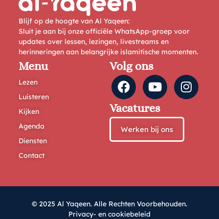
Blijf op de hoogte van Al Yaqeen:
Sluit je aan bij onze officiële WhatsApp-groep voor
updates over lessen, lezingen, livestreams en
herinneringen aan belangrijke islamitische momenten.
Menu
Volg ons
Lezen
Luisteren
Vacatures
Kijken
Agenda
Werken bij ons
Diensten
Contact
© 2025 Al Yaqeen. Alle Rechten Voorbehouden.
Privacy- en cookiebeleid