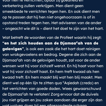
voor hen te verrichten, opdat zij goedheid en
verbetering zullen verkrijgen. Men dient geen
smeekbede te verrichten tegen hen. En ook dient men
op te passen dat hij hen niet ongehoorzaam is of in
opstand treden tegen hen. Het adviseren van de ander
– ongeacht wie dit is – dient het doel te zijn van het hart.
Wat betreft de woorden van de Profeet waarin hij zegt:
c
“
en het zich houden aan de Djamaa
ah van de
gelovigen
”
, is ook een zaak die het hart doet reinigen
van wrokgevoelens en bedrog. Degene die zich aan de
c
Djamaa
ah van de gelovigen houdt, zal voor de ander
wensen wat hij voor zichzelf wenst. En hij haat voor hen
wat hij voor zichzelf haat. En hem treft kwaad als hen
kwaad treft. En hem maakt blij wat hen blij maakt. Men
c
dient wel op één lijn te zitten qua
Aqiedah (credo) en
het verrichten van goede daden. Wees gewaarschuwd
c
de Djamaa
ah te verlaten! Zorg ervoor dat de duivels
jou niet grijpen en jou zaken aandoen die erger zijn dan
wat wolven doen bij een afgezonderde schaap.