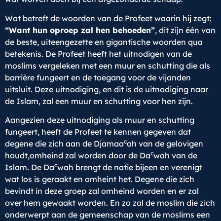
Wat betreft de woorden van de Profeet waarin hij zegt:
“Want hun oproep zal hen behoeden”
, dit zijn één van
de beste, uiteengezette en gigantische woorden qua
betekenis. De Profeet heeft het uitnodigen van de
moslims vergeleken met een muur en schutting die als
barrière fungeert en de toegang voor de vijanden
uitsluit. Deze uitnodiging, en dit is de uitnodiging naar
de Islam, zal een muur en schutting voor hen zijn.
Aangezien deze uitnodiging als muur en schutting
fungeert, heeft de Profeet te kennen gegeven dat
c
degene die zich aan de Djamaa
ah van de gelovigen
c
houdt,omheind zal worden door de Da
wah van de
c
Islam. De Da
wah brengt de natie bijeen en verenigt
wat los is geraakt en omheint het. Degene die zich
bevindt in deze groep zal omheind worden en er zal
over hem gewaakt worden. En zo zal de moslim die zich
onderwerpt aan de gemeenschap van de moslims een