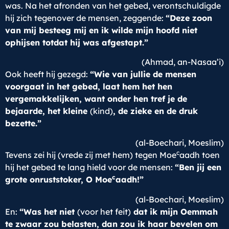
was. Na het afronden van het gebed, verontschuldigde
hij zich tegenover de mensen, zeggende:
“Deze zoon
van mij besteeg mij en ik wilde mijn hoofd niet
ophijsen totdat hij was afgestapt.”
(Ahmad, an-Nasaa’i)
Ook heeft hij gezegd:
“Wie van jullie de mensen
voorgaat in het gebed, laat hem het hen
vergemakkelijken, want onder hen tref je de
bejaarde, het kleine
(kind)
, de zieke en de druk
bezette.”
(al-Boechari, Moeslim)
c
Tevens zei hij (vrede zij met hem) tegen Moe
aadh toen
hij het gebed te lang hield voor de mensen:
“Ben jij een
c
grote onruststoker, O Moe
aadh!”
(al-Boechari, Moeslim)
En:
“Was het niet
(voor het feit)
dat ik mijn Oemmah
te zwaar zou belasten, dan zou ik haar bevelen om