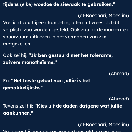
tijdens
(elke)
woedoe de siewaak te gebruiken.”
(al-Boechari, Moeslim)
Wellicht zou hij een handeling laten uit vrees dat dit
verplicht zou worden gesteld. Ook zou hij de momenten
spaarzaam uitkiezen in het vermanen van zijn
metgezellen.
Ook zei hij:
“Ik ben gestuurd met het tolerante,
zuivere monotheïsme.”
(Ahmad)
En:
“Het beste geloof van jullie is het
gemakkelijkste.”
(Ahmad)
Tevens zei hij:
“Kies uit de daden datgene wat jullie
aankunnen.”
(al-Boechari, Moeslim)
Wanneer hij voor de keuze werd gesteld tussen twee