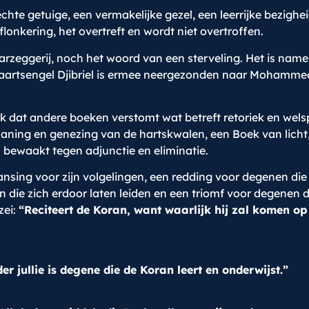
chte getuige, een vermakelijke gezel, een leerrijke bezig
onkering, het overtreft en wordt niet overtroffen.
aarzeggerij, noch het woord van een sterveling. Het is name
e aartsengel Djibriel is ermee neergezonden naar Mohamm
Boek dat andere boeken verstomt wat betreft retoriek en w
aning en genezing van de hartskwalen, een Boek van licht, 
 bewaakt tegen adjunctie en eliminatie.
nsing voor zijn volgelingen, een redding voor degenen die
ie zich erdoor laten leiden en een triomf voor degenen di
zei:
“Reciteert de Koran, want waarlijk hij zal komen 
er jullie is degene die de Koran leert en onderwijst.”