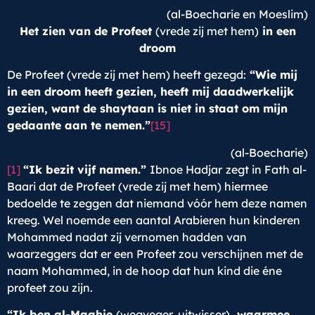
(al-Boecharie en Moeslim)
Het zien van de Profeet
(vrede zij met hem)
in een
droom
De Profeet (vrede zij met hem) heeft gezegd:
“Wie mij
in een droom heeft gezien, heeft mij daadwerkelijk
gezien, want de shaytaan is niet in staat om mijn
gedaante aan te nemen.”
[15]
(al-Boecharie)
[1]
“Ik bezit vijf namen.”
Ibnoe Hadjar
zegt in Fath al-
Baari dat de Profeet (vrede zij met hem) hiermee
bedoelde te zeggen dat niemand vóór hem deze namen
kreeg. Wel noemde een aantal Arabieren hun kinderen
Mohammed nadat zij vernomen hadden van
waarzeggers dat er een Profeet zou verschijnen met de
naam Mohammed, in de hoop dat hun kind die éne
profeet zou zijn.
“Ik ben al-Maahie
(wegveger, uitwisser)
, waarmee