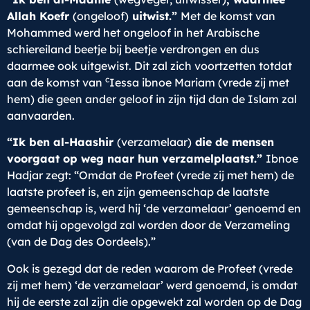
Allah Koefr
(ongeloof)
uitwist.”
Met de komst van
Mohammed werd het ongeloof in het Arabische
schiereiland beetje bij beetje verdrongen en dus
daarmee ook uitgewist. Dit zal zich voortzetten totdat
c
aan de komst van
Iessa ibnoe Mariam (vrede zij met
hem) die geen ander geloof in zijn tijd dan de Islam zal
aanvaarden.
“Ik ben al-Haashir
(verzamelaar)
die de mensen
voorgaat op weg naar hun verzamelplaatst.”
Ibnoe
Hadjar zegt: “Omdat de Profeet (vrede zij met hem) de
laatste profeet is, en zijn gemeenschap de laatste
gemeenschap is, werd hij ‘de verzamelaar’ genoemd en
omdat hij opgevolgd zal worden door de Verzameling
(van de Dag des Oordeels).”
Ook is gezegd dat de reden waarom de Profeet (vrede
zij met hem) ‘de verzamelaar’ werd genoemd, is omdat
hij de eerste zal zijn die opgewekt zal worden op de Dag