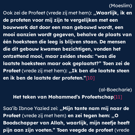
(Moeslim)
Ook zei de Profeet (vrede zij met hem):
,,Waarlijk, ik en
de profeten voor mij zijn te vergelijken met een
bouwwerk dat door een man gebouwd wordt, een
mooi aanzien wordt gegeven, behalve de plaats van
één hoeksteen die leeg is blijven staan. De mensen
die dit gebouw kwamen bezichtigen, vonden het
ontzettend mooi, maar zeiden steeds: “was die
laatste hoeksteen maar ook geplaatst?” Toen zei de
Profeet
(vrede zij met hem)
: ,,Ik ben die laatste steen
en ik ben de laatste der profeten.”
[10]
(al-Boecharie)
Het teken van Mohammed’s Profeetschap
[11]
Saa’ib Ibnoe Yazied zei:
,,Mijn tante nam mij naar de
Profeet
(vrede zij met hem)
en zei tegen hem: ,,O
Boodschapper van Allah, waarlijk, mijn neefje heeft
pijn aan zijn voeten.” Toen veegde de profeet
(vrede