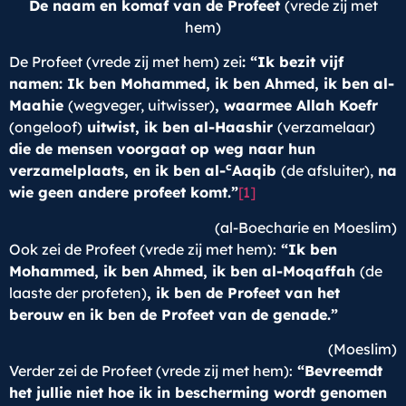
De naam en komaf van de Profeet
(vrede zij met
hem)
De Profeet (vrede zij met hem) zei
: “Ik bezit vijf
namen: Ik ben Mohammed, ik ben Ahmed, ik ben al-
Maahie
(wegveger, uitwisser)
, waarmee Allah Koefr
(ongeloof)
uitwist, ik ben al-Haashir
(verzamelaar)
die de mensen voorgaat op weg naar hun
c
verzamelplaats, en ik ben al-
Aaqib
(de afsluiter),
na
wie geen andere profeet komt.”
[1]
(al-Boecharie en Moeslim)
Ook zei de Profeet (vrede zij met hem):
“Ik ben
Mohammed, ik ben Ahmed, ik ben al-Moqaffah
(de
laaste der profeten)
, ik ben de Profeet van het
berouw en ik ben de Profeet van de genade.”
(Moeslim)
Verder zei de Profeet (vrede zij met hem):
“Bevreemdt
het jullie niet hoe ik in bescherming wordt genomen