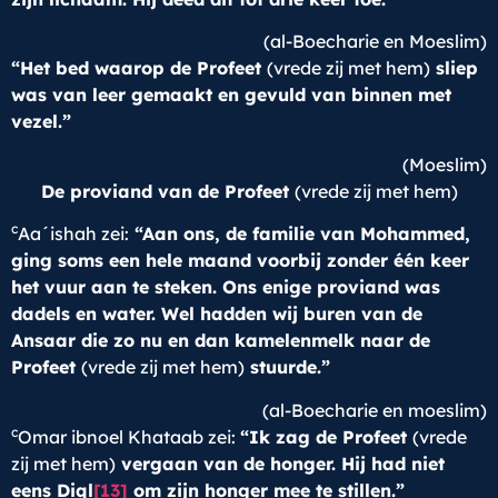
(al-Boecharie en Moeslim)
“Het bed waarop de Profeet
(vrede zij met hem)
sliep
was van leer gemaakt en gevuld van binnen met
vezel.”
(Moeslim)
De proviand van de Profeet
(vrede zij met hem)
c
Aa´ishah zei:
“Aan ons, de familie van Mohammed,
ging soms een hele maand voorbij zonder één keer
het vuur aan te steken. Ons enige proviand was
dadels en water. Wel hadden wij buren van de
Ansaar die zo nu en dan kamelenmelk naar de
Profeet
(vrede zij met hem)
stuurde.”
(al-Boecharie en moeslim)
c
Omar ibnoel Khataab zei:
“Ik zag de Profeet
(vrede
zij met hem)
vergaan van de honger. Hij had niet
eens Diql
[13]
om zijn honger mee te stillen.”