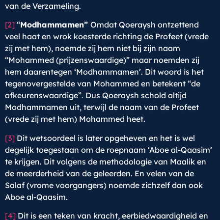
van de Verzameling.
[2]
“
Modhammamen”
Omdat Qoeraysh ontzettend
veel haat en wrok koesterde richting de Profeet (vrede
zij met hem), noemde zij hem niet bij zijn naam
“Mohammed (prijzenswaardige)” maar noemden zij
hem daarentegen ‘Modhammamen’. Dit woord is het
tegenovergestelde van Mohammed en betekent “de
afkeurenswaardige”. Dus Qoeraysh schold altijd
Modhammamen uit, terwijl de naam van de Profeet
(vrede zij met hem) Mohammed heet.
[3]
Dit wetsoordeel is later opgeheven en het is wel
degelijk toegestaan om de roepnaam ‘Aboe al-Qaasim’
te krijgen. Dit volgens de methodologie van Maalik en
de meerderheid van de geleerden. En velen van de
Salaf (vrome voorgangers) noemde zichzelf dan ook
Aboe al-Qaasim.
[4]
Dit is een teken van kracht, eerbiedwaardigheid en