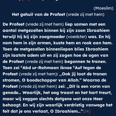
(Moeslim)
Het gehuil van de Profeet
(vrede zij met hem)
De Profeet
(vrede zij met hem)
liep samen met een
aantal metgezellen binnen bij zijn zoon Ibraahiem
terwijl hij bij zijn zoogmoeder
(voedster)
was. En hij
nam hem in zijn armen, kuste hem en rook aan hem.
Toen de metgezellen binnenliepen blies Ibraahiem
zijn laatste adem uit en zij zagen hoe de ogen van
de Profeet
(vrede zij met hem)
begonnen te tranen.
c
c
Toen zei
Abd ur-Rahmaan ibnoe
Auf tegen de
Profeet
(vrede zij met hem)
: ,,Ook jij laat de tranen
stromen, O boodschapper van Allah.” Waarna de
Profeet
(vrede zij met hem)
zei: ,,Dit is een vorm van
genade… Waarlijk, het oog traant en het hart treurt,
maar wij zeggen slechts datgene wat onze Heer
behaagt. En wij zijn waarlijk verdrietig vanwege het
feit dat je ons verlaat, O Ibraahiem…”
[14]