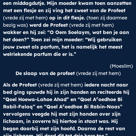
een middagdutje. Mijn moeder kwam toen aanzetten
met een flesje en zij ving het zweet van de Profeet
(vrede zij met hem)
op in dit flesje.
(toen zij daarmee
bezig was)
werd de Profeet
(vrede zij met hem)
wakker en hij zei: “O Oem Soelaym, wat ben je aan
het doen?” Toen zei mijn moeder: “Wij gebruiken
jouw zweet als parfum, het is namelijk het meest
welriekende parfum die er is.”
(Moeslim)
De slaap van de profeet
(vrede zij met hem)
Als de Profeet
(vrede zij met hem)
iedere nacht naar
bed ging spuwde hij in zijn handen en reciteerde hij
c
“Qoel Hoewa-Lahoe Ahad” en “Qoel A
oedhoe Bi
c
Rabil-Falaq” en “Qoel A
oedhoe Bi Rabin-Naas”
vervolgens veegde hij met zijn handen over zijn
lichaam, in zoverre hij hiertoe in staat was. Hij
begon daarbij met zijn hoofd. Daarna de rest van
zijn lichaam. Hij deed dit tot drie keer toe.”