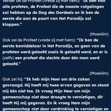
Verder zei de Profeet (vrede zij met hem):
“Ik ben van
alle profeten, de Profeet die de meeste volgelingen
zal hebben op de Dag des Oordeels en ik ben de
eerste die aan de poort van Het Paradijs zal
kloppen.”
(Moeslim)
Ook zei de Profeet (vrede zij met hem):
“Ik ben de
eerste bemiddelaar in Het Paradijs, en geen van de
profeten werd geloofd zoals ik geloofd werd, en er is
(zelfs)
een profeet die slechts door één man werd
geloofd.”
(Moeslim)
Ook zei hij:
“Ik heb mijn Heer om drie zaken
gevraagd. Hij heeft mij twee ervan gegeven en stond
mij één niet toe. Ik vroeg Mijn Heer om mijn
gemeenschap niet door droogte te vernietigen, dit
heeft Hij mij gegeven. En ik vroeg Hem mijn
gemeenschap niet door verdrinking te vernietigen en