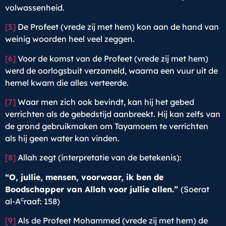
volwassenheid.
[5]
De Profeet (vrede zij met hem) kon aan de hand van
weinig woorden heel veel zeggen.
[6]
Voor de komst van de Profeet (vrede zij met hem)
werd de oorlogsbuit verzameld, waarna een vuur uit de
hemel kwam die alles verteerde.
[7]
Waar men zich ook bevindt, kan hij het gebed
verrichten als de gebedstijd aanbreekt. Hij kan zelfs van
de grond gebruikmaken om Tayamoem te verrichten
als hij geen water kan vinden.
[8]
Allah zegt (interpretatie van de betekenis):
“O, jullie, mensen, voorwaar, ik ben de
Boodschapper van Allah voor jullie allen.”
(Soerat
c
al-A
raaf: 158)
[9]
Als de Profeet Mohammed (vrede zij met hem) de