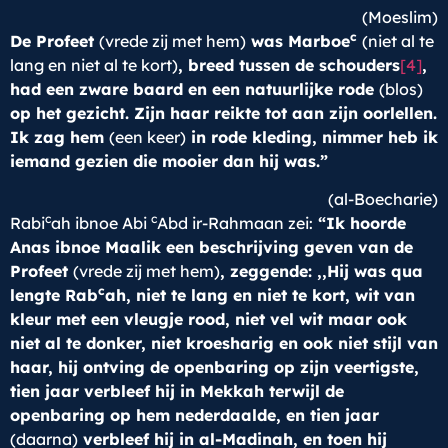
(Moeslim)
c
De Profeet
(vrede zij met hem)
was Marboe
(niet al te
lang en niet al te kort)
, breed tussen de schouders
[4]
,
had een zware baard en een natuurlijke rode
(blos)
op het gezicht. Zijn haar reikte tot aan zijn oorlellen.
Ik zag hem
(een keer)
in rode kleding, nimmer heb ik
iemand gezien die mooier dan hij was.”
(al-Boecharie)
c
c
Rabi
ah ibnoe Abi
Abd ir-Rahmaan zei:
“Ik hoorde
Anas ibnoe Maalik een beschrijving geven van de
Profeet
(vrede zij met hem)
, zeggende: ,,Hij was qua
c
lengte Rab
ah, niet te lang en niet te kort, wit van
kleur met een vleugje rood, niet vel wit maar ook
niet al te donker, niet kroesharig en ook niet stijl van
haar, hij ontving de openbaring op zijn veertigste,
tien jaar verbleef hij in Mekkah terwijl de
openbaring op hem nederdaalde, en tien jaar
(daarna)
verbleef hij in al-Madinah, en toen hij