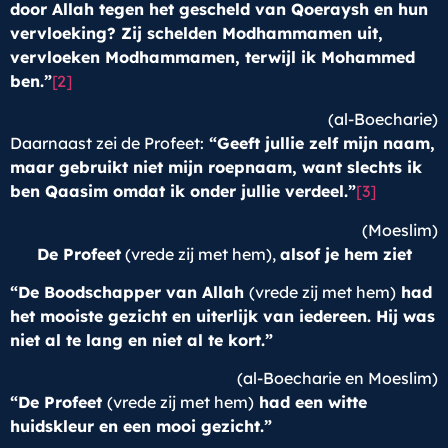
door Allah tegen het gescheld van Qoeraysh en hun
vervloeking? Zij schelden Modhammamen uit,
vervloeken Modhammamen, terwijl ik Mohammed
ben.”
[2]
(al-Boecharie)
Daarnaast zei de Profeet:
“Geeft jullie zelf mijn naam,
maar gebruikt niet mijn roepnaam, want slechts ik
ben Qaasim omdat ik onder jullie verdeel.”
[3]
(Moeslim)
De Profeet
(vrede zij met hem),
alsof je hem ziet
“De Boodschapper van Allah
(vrede zij met hem)
had
het mooiste gezicht en uiterlijk van iedereen. Hij was
niet al te lang en niet al te kort.”
(al-Boecharie en Moeslim)
“De Profeet
(vrede zij met hem)
had een witte
huidskleur en een mooi gezicht.”