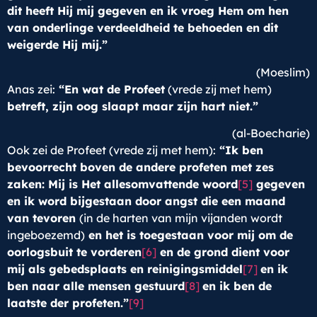
dit heeft Hij mij gegeven en ik vroeg Hem om hen
van onderlinge verdeeldheid te behoeden en dit
weigerde Hij mij.”
(Moeslim)
Anas zei:
“En wat de Profeet
(vrede zij met hem)
betreft, zijn oog slaapt maar zijn hart niet.”
(al-Boecharie)
Ook zei de Profeet (vrede zij met hem):
“Ik ben
bevoorrecht boven de andere profeten met zes
zaken: Mij is Het allesomvattende woord
[5]
gegeven
en ik word bijgestaan door angst die een maand
van tevoren
(in de harten van mijn vijanden wordt
ingeboezemd)
en het is toegestaan voor mij om de
oorlogsbuit te vorderen
[6]
en de grond dient voor
mij als gebedsplaats en reinigingsmiddel
[7]
en ik
ben naar alle mensen gestuurd
[8]
en ik ben de
laatste der profeten.”
[9]