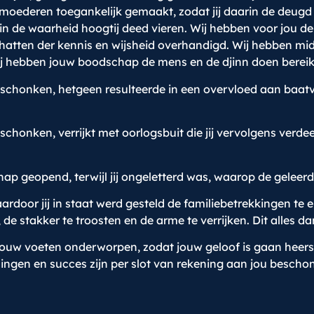
emoederen toegankelijk gemaakt, zodat jij daarin de deugd
in de waarheid hoogtij deed vieren. Wij hebben voor jou de 
schatten der kennis en wijsheid overhandigd. Wij hebben m
j hebben jouw boodschap de mens en de djinn doen bereik
schonken, hetgeen resulteerde in een overvloed aan baatvo
chonken, verrijkt met oorlogsbuit die jij vervolgens verdeel
p geopend, terwijl jij ongeletterd was, waarop de geleerd
rdoor jij in staat werd gesteld de familiebetrekkingen te 
de stakker te troosten en de arme te verrijken. Dit alles d
 jouw voeten onderworpen, zodat jouw geloof is gaan heer
ingen en succes zijn per slot van rekening aan jou bescho