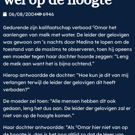
06/08/2004
6946
c
Gedurende zijn kalifaatschap verbood
Omar het
aanlengen van melk met water. De leider der gelovigen
was gewoon om ’s nachts door Medina te lopen om de
toestand van de moslims te observeren, toen hij opeens
een moeder tegen haar dochter hoorde zeggen: “Leng
de melk aan want het is bijna ochtend.”
Hierop antwoordde de dochter: “Hoe kun je dit van mij
verlangen terwijl de leider der gelovigen dit heeft
verboden?”
De moeder zei toen: “Alle mensen hebben dit ook
gedaan, leng het dus aan. De leider der gelovigen zal er
niet van op de hoogte komen.”
c
Haar dochter antwoordde: “Als
Omar hier niet van op
de hoogte is, dan is het nog altijd zo dat de Heer van