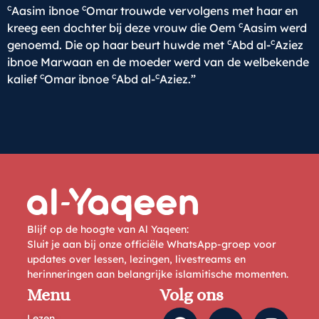
c
c
Aasim ibnoe
Omar trouwde vervolgens met haar en
c
kreeg een dochter bij deze vrouw die Oem
Aasim werd
c
c
genoemd. Die op haar beurt huwde met
Abd al-
Aziez
ibnoe Marwaan en de moeder werd van de welbekende
c
c
c
kalief
Omar ibnoe
Abd al-
Aziez.”
Blijf op de hoogte van Al Yaqeen:
Sluit je aan bij onze officiële WhatsApp-groep voor
updates over lessen, lezingen, livestreams en
herinneringen aan belangrijke islamitische momenten.
Menu
Volg ons
Lezen