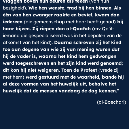
vlaggen boven hun deuren als teken
(van hun
bezigheid)
. Wie hen wenste, trad bij hen binnen. Als
één van hen zwanger raakte en beviel, kwam dan
iedereen
(die gemeenschap met haar heeft gehad)
bij
haar bijeen. Zij riepen dan al-Qaafah
(mv Qa’if:
iemand die gespecialiseerd was in het bepalen van de
afkomst van het kind)
. Daarna schreven zij het kind
toe aan degene van wie zij van mening waren dat
hij de vader is, waarna het kind hem gedwongen
werd toegeschreven en het zijn kind werd genoemd;
dit kon hij niet weigeren. Toen de Profeet
(vrede zij
met hem)
werd gestuurd met de waarheid, bande hij
al deze vormen van het huwelijk uit, behalve het
huwelijk dat de mensen vandaag de dag kennen.”
(al-Boechari)