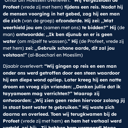
Omar bin Hoessein overlevert:
“Wij vergezelden de
Profeet
(vrede zij met hem)
tijdens een reis. Nadat hij
de mensen voorging in het gebed, zag hij een man
die zich
(van de groep)
afzonderde. Hij zei: ,,Wat
weerhield jou om
(samen met ons)
te bidden?” Hij
(de
man)
antwoordde: ,,Ik ben djunub en er is geen
water
(om mijzelf te wassen)
.” Hij
(de Profeet, vrede zij
met hem)
zei: ,,Gebruik schone aarde, dit zal jou
volstaan!”
(al-Boechari en Moeslim)
Djaabir overlevert:
“Wij gingen op reis en een man
onder ons werd getroffen door een steen waardoor
hij een diepe wond opliep. Later kreeg hij een natte
droom en vroeg zijn vrienden: ,,Denken jullie dat ik
tayyamoem mag verrichten?” Waarop zij
antwoorden: ,,Wij zien geen reden hiervoor zolang jij
in staat bent water te gebruiken.” Hij waste zich
daarna en overleed. Toen wij terugkwamen bij de
Profeet
(vrede zij met hem)
en hem het verhaal werd
verteld, zei hij: ,,Zij hebben hem vermoord! Moge