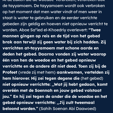
de tayyamoem. De tayyamoem wordt ook verbroken
op het moment dat men water vindt of men weer in
staat is water te gebruiken en de eerder verrichte
gebeden zijn geldig en hoeven niet opnieuw verricht te
c
worden. Aboe Sa
ied el-Khoedriy overlevert:
“Twee
mannen gingen op reis en de tijd van het gebed
brak aan terwijl zij geen water bij zich hadden. Zij
verrichten at-tayyamoem met schone aarde en
deden het gebed. Daarna vonden zij water waarop
één van hen de woedoe en het gebed opnieuw
verrichtte en de andere dit niet deed. Toen zij bij de
Profeet
(vrede zij met hem)
aankwamen, vertelden zij
hem hierover. Hij zei tegen degene die
(het gebed)
niet opnieuw verrichtte: ,,Wat jij hebt gedaan, komt
overéén met de Soennah en jouw gebed volstaat
jou.” En hij zei tegen de ander die de woedoe en het
gebed opnieuw verrichtte: ,,Jij zult tweemaal
beloond worden.”
(Sahih Soenan Abi Daawoed)