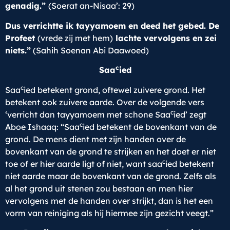
genadig.”
(Soerat an-Nisaa’: 29)
Dus verrichtte ik tayyamoem en deed het gebed. De
Profeet
(vrede zij met hem)
lachte vervolgens en zei
niets.”
(Sahih Soenan Abi Daawoed)
c
Saa
ied
c
Saa
ied betekent grond, oftewel zuivere grond. Het
betekent ook zuivere aarde. Over de volgende vers
c
‘verricht dan tayyamoem met schone Saa
ied’ zegt
c
Aboe Ishaaq: “Saa
ied betekent de bovenkant van de
grond. De mens dient met zijn handen over de
bovenkant van de grond te strijken en het doet er niet
c
toe of er hier aarde ligt of niet, want saa
ied betekent
niet aarde maar de bovenkant van de grond. Zelfs als
al het grond uit stenen zou bestaan en men hier
vervolgens met de handen over strijkt, dan is het een
vorm van reiniging als hij hiermee zijn gezicht veegt.”