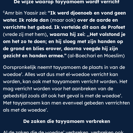
De wijze waarop tayyamoem wordt verricht
c
Amr bin Yaasir zei:
“Ik werd djoenoeb en vond geen
water. Ik rolde dan
(maar ook)
over de aarde en
verrichtte het gebed. Ik vertelde dit aan de Profeet
(vrede zij met hem)
, waarna hij zei: ,,Het volstond je
om het zo te doen; en hij sloeg met zijn handen op
de grond en blies erover, daarna veegde hij zijn
gezicht en handen ermee.”
(al-Boechari en Moeslim)
Oorspronkelijk neemt tayyamoem de plaats in van de
woedoe’. Alles wat dus met el-woedoe verricht kan
worden, kan ook met tayyamoem verricht worden. Het
mag verricht worden voor het aanbreken van de
gebedstijd zoals dit ook het geval is met de woedoe’.
Met tayyamoem kan men evenveel gebeden verrrichten
als met de woedoe’.
De zaken die tayyamoem verbreken
Al de zaken die de woedoe’ verbreken, verbreken ook