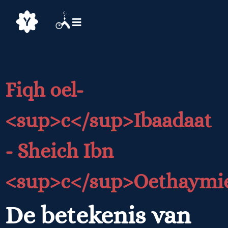
Fiqh oel-
<sup>c</sup>Ibaadaat
- Sheich Ibn
<sup>c</sup>Oethaymi
De betekenis van