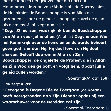
met de tong en het geloven met het hart dat
c
Mohammed, de zoon van
Abdoellah, de Qoerayshiet,
de Hashimiet, de Boodschapper is van Allah die
gezonden is naar de gehele schepping: zowel de djinn
als de mens. Allah zegt namelijk:
“Zeg: ,,O mensen, waarlijk, ik ben de Boodschapper
van Allah voor jullie allen.
(Allah is)
Degene aan Wie
het Koninkrijk over de hemelen en de aarde behoort,
geen god is er dan Hij. Hij doet leven en Hij doet
sterven. Gelooft daarom in Allah en Zijn
Boodschapper; de ongeletterde Profeet, die in Allah
en Zijn Woorden gelooft, en volgt hem. Opdat jullie
geleid zullen worden.”
c
(Soerat al-A
raaf: 158)
Ook zegt Allah:
“Gezegend is Degene Die de Foerqaan
(de Koran)
heeft neergezonden aan Zijn Dienaar opdat hij een
waarschuwer voor de werelden zal zijn.”
(Soerat al-Foerqaan: 1)