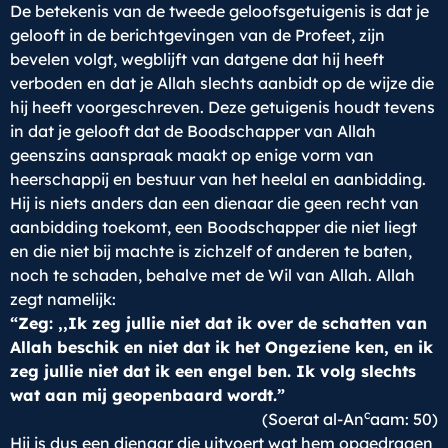
De betekenis van de tweede geloofsgetuigenis is dat je
gelooft in de berichtgevingen van de Profeet, zijn
bevelen volgt, wegblijft van datgene dat hij heeft
verboden en dat je Allah slechts aanbidt op de wijze die
hij heeft voorgeschreven. Deze getuigenis houdt tevens
in dat je gelooft dat de Boodschapper van Allah
geenszins aanspraak maakt op enige vorm van
heerschappij en bestuur van het heelal en aanbidding.
Hij is niets anders dan een dienaar die geen recht van
aanbidding toekomt, een Boodschapper die niet liegt
en die niet bij machte is zichzelf of anderen te baten,
noch te schaden, behalve met de Wil van Allah. Allah
zegt namelijk:
“Zeg: ,,Ik zeg jullie niet dat ik over de schatten van
Allah beschik en niet dat ik het Ongeziene ken, en ik
zeg jullie niet dat ik een engel ben. Ik volg slechts
wat aan mij geopenbaard wordt.”
c
(Soerat al-An
aam: 50)
Hij is dus een dienaar die uitvoert wat hem opgedragen