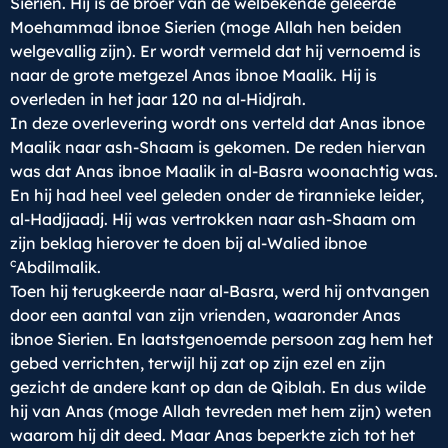
Sierien. Hij is de broer van de welbekende geleerde
Moehammad ibnoe Sierien (moge Allah hen beiden
welgevallig zijn). Er wordt vermeld dat hij vernoemd is
naar de grote metgezel Anas ibnoe Maalik. Hij is
overleden in het jaar 120 na al-Hidjrah.
In deze overlevering wordt ons verteld dat Anas ibnoe
Maalik naar ash-Shaam is gekomen. De reden hiervan
was dat Anas ibnoe Maalik in al-Basra woonachtig was.
En hij had heel veel geleden onder de tirannieke leider,
al-Hadjjaadj. Hij was vertrokken naar ash-Shaam om
zijn beklag hierover te doen bij al-Walied ibnoe
c
Abdilmalik.
Toen hij terugkeerde naar al-Basra, werd hij ontvangen
door een aantal van zijn vrienden, waaronder Anas
ibnoe Sierien. En laatstgenoemde persoon zag hem het
gebed verrichten, terwijl hij zat op zijn ezel en zijn
gezicht de andere kant op dan de Qiblah. En dus wilde
hij van Anas (moge Allah tevreden met hem zijn) weten
waarom hij dit deed. Maar Anas beperkte zich tot het