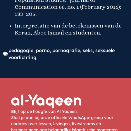
Communication 66, no. 1 (February 2016):
183–205.
Interpretatie van de betekenissen van de
Koran, Aboe Ismail en studenten.
pedagogie
,
porno
,
pornografie
,
seks
,
seksuele
voorlichting
Blijf op de hoogte van Al Yaqeen:
Sluit je aan bij onze officiële WhatsApp-groep voor
updates over lessen, lezingen, livestreams en
herinneringen aan belangrijke islamitische momenten.