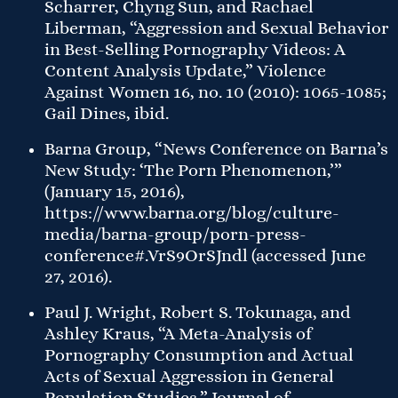
Scharrer, Chyng Sun, and Rachael
Liberman, “Aggression and Sexual Behavior
in Best-Selling Pornography Videos: A
Content Analysis Update,” Violence
Against Women 16, no. 10 (2010): 1065-1085;
Gail Dines, ibid.
Barna Group, “News Conference on Barna’s
New Study: ‘The Porn Phenomenon,’”
(January 15, 2016),
https://www.barna.org/blog/culture-
media/barna-group/porn-press-
conference#.VrS9OrSJndl (accessed June
27, 2016).
Paul J. Wright, Robert S. Tokunaga, and
Ashley Kraus, “A Meta-Analysis of
Pornography Consumption and Actual
Acts of Sexual Aggression in General
Population Studies,” Journal of