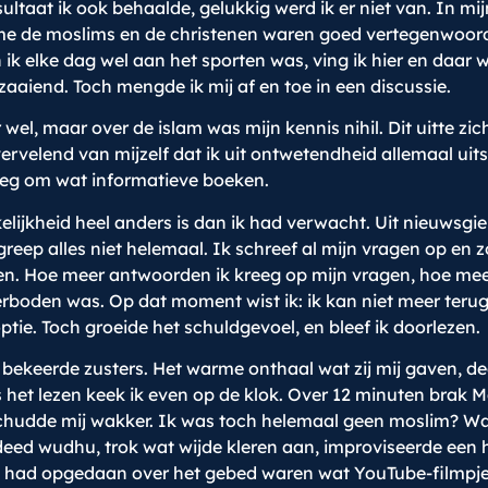
sultaat ik ook behaalde, gelukkig werd ik er niet van. In 
e de moslims en de christenen waren goed vertegenwoordig
n ik elke dag wel aan het sporten was, ving ik hier en daa
aaiend. Toch mengde ik mij af en toe in een discussie.
wel, maar over de islam was mijn kennis nihil. Dit uitte z
vervelend van mijzelf dat ik uit ontwetendheid allemaal ui
oeg om wat informatieve boeken.
elijkheid heel anders is dan ik had verwacht. Uit nieuwsgie
reep alles niet helemaal. Ik schreef al mijn vragen op en
eren. Hoe meer antwoorden ik kreeg op mijn vragen, hoe me
erboden was. Op dat moment wist ik: ik kan niet meer terug. 
tie. Toch groeide het schuldgevoel, en bleef ik doorlezen.
bekeerde zusters. Het warme onthaal wat zij mij gaven, de
ns het lezen keek ik even op de klok. Over 12 minuten brak
chudde mij wakker. Ik was toch helemaal geen moslim? Wa
 deed wudhu, trok wat wijde kleren aan, improviseerde ee
ik had opgedaan over het gebed waren wat YouTube-filmpjes.