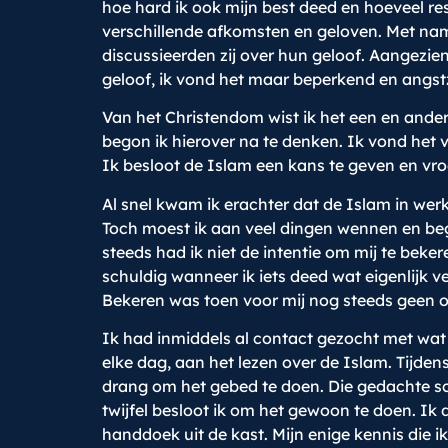
hoe hard ik ook mijn best deed en hoeveel re
verschillende afkomsten en geloven. Met nam
discussieerden zij over hun geloof. Aangezie
geloof, ik vond het maar beperkend en angstz
Van het Christendom wist ik het een en ander 
begon ik hierover na te denken. Ik vond het 
Ik besloot de Islam een kans te geven en vr
Al snel kwam ik erachter dat de Islam in werk
Toch moest ik aan veel dingen wennen en beg
steeds had ik niet de intentie om mij te bek
schuldig wanneer ik iets deed wat eigenlijk v
Bekeren was toen voor mij nog steeds geen op
Ik had inmiddels al contact gezocht met wat 
elke dag, aan het lezen over de Islam. Tijde
drang om het gebed te doen. Die gedachte s
twijfel besloot ik om het gewoon te doen. Ik
handdoek uit de kast. Mijn enige kennis die 