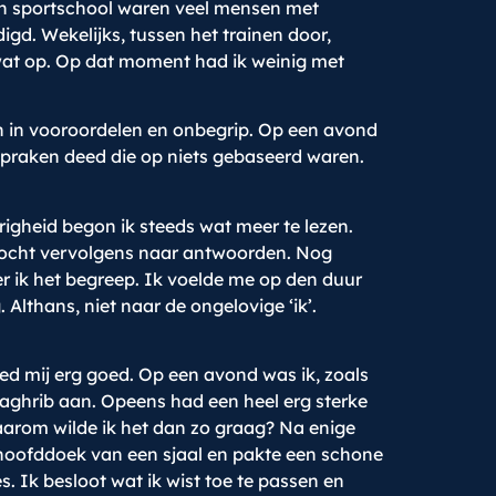
mijn sportschool waren veel mensen met
d. Wekelijks, tussen het trainen door,
r wat op. Op dat moment had ik weinig met
ich in vooroordelen en onbegrip. Op een avond
tspraken deed die op niets gebaseerd waren.
righeid begon ik steeds wat meer te lezen.
 zocht vervolgens naar antwoorden. Nog
er ik het begreep. Ik voelde me op den duur
Althans, niet naar de ongelovige ‘ik’.
ed mij erg goed. Op een avond was ik, zoals
 Maghrib aan. Opeens had een heel erg sterke
arom wilde ik het dan zo graag? Na enige
n hoofddoek van een sjaal en pakte een schone
 Ik besloot wat ik wist toe te passen en