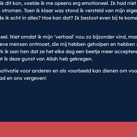
 ik dit kon, voelde ik me opeens erg emotioneel. Ik had ni
stromen. Toen ik klaar was stond ik versteld van mijn eig
ik echt in alles? Hoe kan dat? Ik besloot even bij te komen 
 keel. Niet omdat ik mijn ‘verhaal’ nou zo bijzonder vind, ma
 lieve mensen ontmoet, die mij hebben geholpen en hebben
k ik aan hen dat ze het elke dag een beetje meer accepteren
t ik deze gunst van Allah heb gekregen.
 motivatie voor anderen en als voorbeeld kan dienen om vo
pad en ons vergeven!