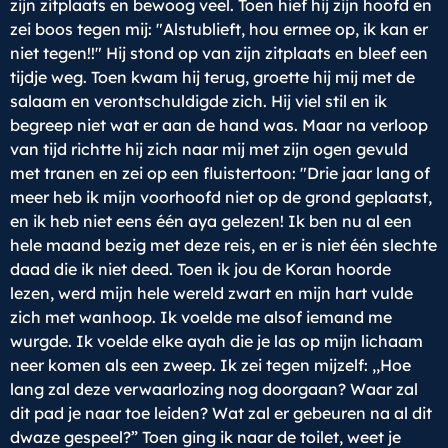
zijn zitplaats en bewoog veel. Toen hief hij zijn hoofd en
zei boos tegen mij: "Alstublieft, hou ermee op, ik kan er
niet tegen!!" Hij stond op van zijn zitplaats en bleef een
tijdje weg. Toen kwam hij terug, groette hij mij met de
salaam en verontschuldigde zich. Hij viel stil en ik
begreep niet wat er aan de hand was. Maar na verloop
van tijd richtte hij zich naar mij met zijn ogen gevuld
met tranen en zei op een fluistertoon: "Drie jaar lang of
meer heb ik mijn voorhoofd niet op de grond geplaatst,
en ik heb niet eens één aya gelezen! Ik ben nu al een
hele maand bezig met deze reis, en er is niet één slechte
daad die ik niet deed. Toen ik jou de Koran hoorde
lezen, werd mijn hele wereld zwart en mijn hart vulde
zich met wanhoop. Ik voelde me alsof iemand me
wurgde. Ik voelde elke ayah die je las op mijn lichaam
neer komen als een zweep. Ik zei tegen mijzelf: ,,Hoe
lang zal deze verwaarlozing nog doorgaan? Waar zal
dit pad je naar toe leiden? Wat zal er gebeuren na al dit
dwaze gespeel?” Toen ging ik naar de toilet, weet je