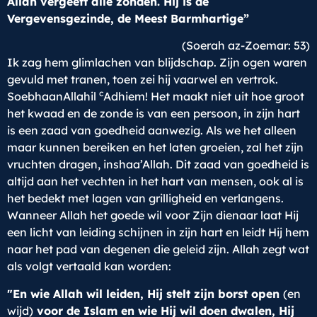
Allah vergeeft alle zonden. Hij is de
Vergevensgezinde, de Meest Barmhartige”
(Soerah az-Zoemar: 53)
Ik zag hem glimlachen van blijdschap. Zijn ogen waren
gevuld met tranen, toen zei hij vaarwel en vertrok.
c
SoebhaanAllahil
Adhiem! Het maakt niet uit hoe groot
het kwaad en de zonde is van een persoon, in zijn hart
is een zaad van goedheid aanwezig. Als we het alleen
maar kunnen bereiken en het laten groeien, zal het zijn
vruchten dragen, inshaa’Allah. Dit zaad van goedheid is
altijd aan het vechten in het hart van mensen, ook al is
het bedekt met lagen van grilligheid en verlangens.
Wanneer Allah het goede wil voor Zijn dienaar laat Hij
een licht van leiding schijnen in zijn hart en leidt Hij hem
naar het pad van degenen die geleid zijn. Allah zegt wat
als volgt vertaald kan worden:
"En wie Allah wil leiden, Hij stelt zijn borst open
(en
wijd)
voor de Islam en wie Hij wil doen dwalen, Hij