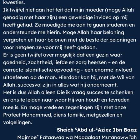
kwesties.
Ik twijfel niet aan het feit dat mijn moeder (moge Allah
genadig met haar zijn) een geweldige invloed op mij
heeft gehad. Ze moedigde me aan te gaan studeren en
ondersteunde me hierin. Moge Allah haar beloning
vergroten en haar belonen met de beste der beloningen
voor hetgeen ze voor mij heeft gedaan.
Er is geen twijfel over mogelijk dat een gezin waar
goedheid, zachtheid, liefde en zorg heersen – en de
correcte islamitische opvoeding – een enorme invloed
uitoefenen op de man. Hierdoor kan hij, met de Wil van
Allah, succesvol zijn in alles wat hij onderneemt.
Het is dus Allah alleen Die ik vraag succes te schenken
en ons te leiden naar waar Hij van houdt en tevreden
mee is. En moge vrede en zegeningen zijn met onze
Profeet Mohammed, diens familie, metgezellen en
volgelingen.
c
c
Sheich
Abd ul-
Aziez Ibn Baaz
c
Majmoe
Fataawaa wa Maqaalaat Mutanawwi’ah