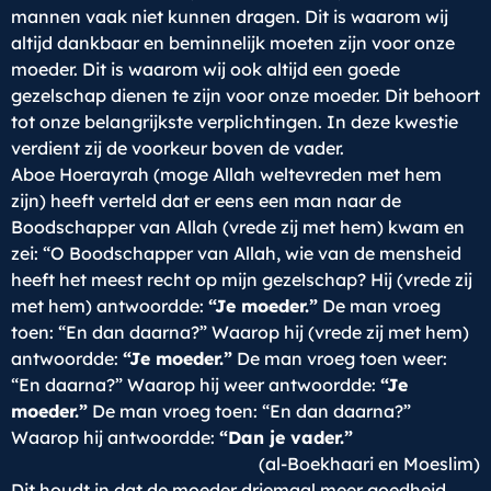
mannen vaak niet kunnen dragen. Dit is waarom wij
altijd dankbaar en beminnelijk moeten zijn voor onze
moeder. Dit is waarom wij ook altijd een goede
gezelschap dienen te zijn voor onze moeder. Dit behoort
tot onze belangrijkste verplichtingen. In deze kwestie
verdient zij de voorkeur boven de vader.
Aboe Hoerayrah (moge Allah weltevreden met hem
zijn) heeft verteld dat er eens een man naar de
Boodschapper van Allah (vrede zij met hem) kwam en
zei: “O Boodschapper van Allah, wie van de mensheid
heeft het meest recht op mijn gezelschap? Hij (vrede zij
met hem) antwoordde:
“Je moeder.”
De man vroeg
toen: “En dan daarna?” Waarop hij (vrede zij met hem)
antwoordde:
“Je moeder.”
De man vroeg toen weer:
“En daarna?” Waarop hij weer antwoordde:
“Je
moeder.”
De man vroeg toen: “En dan daarna?”
Waarop hij antwoordde:
“Dan je vader.”
(al-Boekhaari en Moeslim)
Dit houdt in dat de moeder driemaal meer goedheid