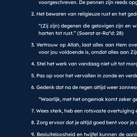
voorgeschreven. De pennen zijn reeds opg
2. Het bewaren van religieuze rust en het ged
“(Zij zijn) degenen die gelovigen zijn e
c
harten tot rust.” (Soerat ar-Ra
d: 28)
3. Vertrouw op Allah, laat alles aan Hem o
voor jou voldoende is, omdat alles aan Zi
4. Stel het werk van vandaag niet uit tot mo
5. Pas op voor het vervallen in zonde en verd
6. Gedenk dat na de regen altijd weer zonnesc
“Waarlijk, met het ongemak komt zeker g
7. Wees sterk, heb een rotsvaste overtuiging
8. Zorg ervoor dat je altijd goed bent voor j
9. Besluiteloosheid en twijfel kunnen de aan