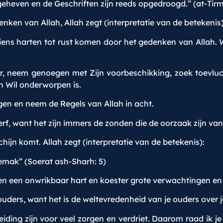
eheven en de Geschriften zijn reeds opgedroogd.” (at-Tirm
enken van Allah, Allah zegt (interpretatie van de betekenis)
n wiens harten tot rust komen door het gedenken van Allah
ver, neem genoegen met Zijn voorbeschikking, zoek toevlu
jn Wil onderworpen is.
rgen en neem de Regels van Allah in acht.
erf, want het zijn immers de zonden die de oorzaak zijn van
hijn komt. Allah zegt (interpretatie van de betekenis):
emak” (Soerat ash-Sharh: 5)
 en een onwrikbaar hart en koester grote verwachtingen en
e ouders, want het is de weltevredenheid van je ouders over 
leiding zijn voor veel zorgen en verdriet. Daarom raad ik 