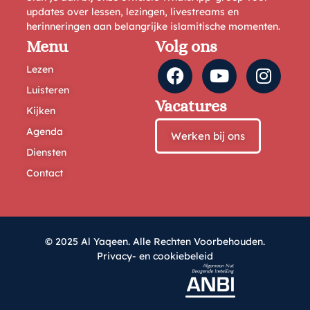
updates over lessen, lezingen, livestreams en
herinneringen aan belangrijke islamitische momenten.
Menu
Volg ons
Lezen
Luisteren
Vacatures
Kijken
Agenda
Werken bij ons
Diensten
Contact
© 2025 Al Yaqeen. Alle Rechten Voorbehouden.
Privacy- en cookiebeleid