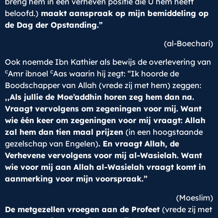
breng hem in een verheven positie die U hem heeft
beloofd.)
maakt aanspraak op mijn bemiddeling op
de Dag der
Opstanding.”
(al-Boechari)
Ook noemde Ibn Kathier als bewijs de overlevering van
c
c
Amr ibnoel
Aas waarin hij zegt: “Ik hoorde de
Boodschapper van Allah (vrede zij met hem) zeggen:
,,Als jullie de Moe’addhin horen zeg hem dan na.
Vraagt vervolgens om zegeningen voor mij. Want
wie één keer om zegeningen voor mij vraagt: Allah
zal hem dan tien maal prijzen
(in een hoogstaande
gezelschap van Engelen)
. En vraagt Allah, de
Verhevene vervolgens voor mij al-Wasielah. Want
wie voor mij aan Allah al-Wasielah vraagt komt in
aanmerking voor mijn voorspraak.”
(Moeslim)
De metgezellen vroegen aan de Profeet
(vrede zij met