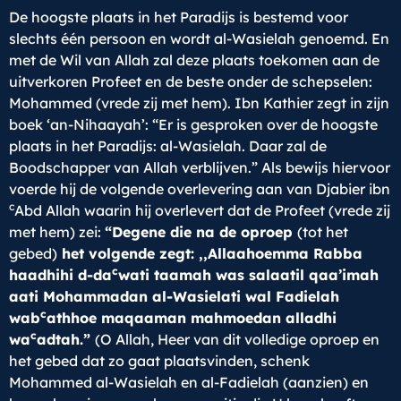
De hoogste plaats in het Paradijs is bestemd voor
slechts één persoon en wordt al-Wasielah genoemd. En
met de Wil van Allah zal deze plaats toekomen aan de
uitverkoren Profeet en de beste onder de schepselen:
Mohammed (vrede zij met hem). Ibn Kathier zegt in zijn
boek ‘an-Nihaayah’: “Er is gesproken over de hoogste
plaats in het Paradijs: al-Wasielah. Daar zal de
Boodschapper van Allah verblijven.” Als bewijs hiervoor
voerde hij de volgende overlevering aan van Djabier ibn
c
Abd Allah waarin hij overlevert dat de Profeet (vrede zij
met hem) zei:
“Degene die na de oproep
(tot het
gebed)
het volgende zegt: ,,Allaahoemma Rabba
c
haadhihi d-da
wati taamah was salaatil qaa’imah
aati Mohammadan al-Wasielati wal Fadielah
c
wab
athhoe maqaaman mahmoedan alladhi
c
wa
adtah.”
(O Allah, Heer van dit volledige oproep en
het gebed dat zo gaat plaatsvinden, schenk
Mohammed al-Wasielah en al-Fadielah (aanzien) en