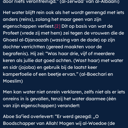
door niets verontreinigd.” (al-Ierwaa’ van al-Albaani)
Het water blijft rein ook als het wordt gemengd met iets
anders (reins), zolang het maar geen van zijn
eigenschappen verliest.
[2]
Dit op basis van wat de
Profeet (vrede zij met hem) zei tegen de vrouwen die de
Ghoesl al-Djanaazah (wassing van de dode) op zijn
dochter verrichtten (gereed maakten voor de
begrafenis). Hij zei: “Was haar drie, vijf of meerdere
keren als jullie dat goed achten. (Wast haar) met water
en sidr (jojoba) en gebruik bij de laatst keer
kamperfoelie of een beetje ervan.” (al-Boechari en
Moeslim)
Men kan water niet onrein verklaren, zelfs niet als er iets
onreins in is gevallen, tenzij het water daarmee (één
van zijn eigenschappen) verandert:
c
Aboe Sa
ied overlevert: “Er werd gezegd: ,,O
Boodschapper van Allah! Mogen wij al-Woedoe (de