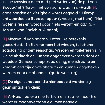
kleine wassing) doen met (het water van) de put van
c
Boedaa
ah? Terwijl het een put is waarin al-Haidh
[3]
,
dode honden en viezigheid wordt gegooid?” Hierop
antwoordde de Boodschapper (vrede zij met hem): “Het
water is rein en wordt door niets verontreinigd.” (al-
Ierwaa’ van Sheich al-Albaani)
[1]
Meervoud van hadath. Letterlijke betekenis:
gebeurtenis. In fiqh-termen: het winden, toiletteren,
zaadlozing of gemeenschap. Winden en toiletteren zijn
kleine ahdaath en kunnen opgeheven worden door de
woedoe. Gemeenschap, zaadlozing, menstruatie en
kraambloed zijn grote ahdaath en kunnen opgeheven
worden door de al-ghoesl (grote wassing).
[2]
De eigenschappen die hier bedoeld worden zijn:
geur, smaak en kleur.
[3]
Al-Haidh betekent letterlijk menstruatie, maar hier
wordt er maandverband e.d. mee bedoeld.