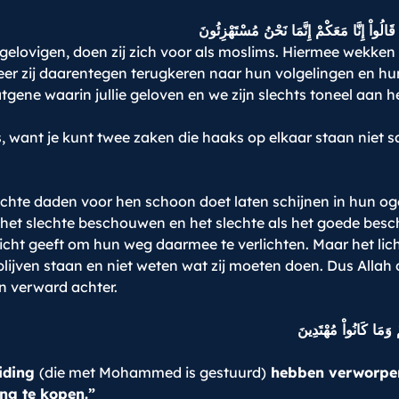
 قَالُواْ إِنَّا مَعَكْمْ إِنَّمَا نَحْنُ مُسْتَهْزِئُونَ
lovigen, doen zij zich voor als moslims. Hiermee wekken zij 
er zij daarentegen terugkeren naar hun volgelingen en hun
atgene waarin jullie geloven en we zijn slechts toneel aan 
 is, want je kunt twee zaken die haaks op elkaar staan nie
lechte daden voor hen schoon doet laten schijnen in hun o
ls het slechte beschouwen en het slechte als het goede bes
 licht geeft om hun weg daarmee te verlichten. Maar het li
lijven staan en niet weten wat zij moeten doen. Dus Allah 
en verward achter.
ْ وَمَا كَانُواْ مُهْتَدِينَ
eiding
(die met Mohammed is gestuurd)
hebben verworpen 
g te kopen.”