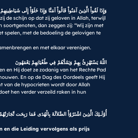
وَإِذَا لَقُواْ الَّذِينَ آمَنُواْ قَالُواْ آمَنَّا وَإِذَا خَلَوْاْ إِلَى شَيَاطِينِهِمْ
de schijn op dat zij geloven in Allah, terwijl
 soortgenoten, dan zeggen zij: “Wij zijn met
het spelen, met de bedoeling de gelovigen te
t samenbrengen en met elkaar verenigen.
اللّهُ يَسْتَهْزِئُ بِهِمْ وَيَمُدُّهُمْ فِي طُغْيَانِهِمْ يَعْمَهُونَ
gen en Hij doet ze zodanig van het Rechte Pad
chouwen. En op de Dag des Oordeels geeft Hij
cht van de hypocrieten wordt door Allah
doet hen verder verzeild raken in hun
أُوْلَـئِكَ الَّذِينَ اشْتَرُوُاْ الضَّلاَلَةَ بِالْهُدَى فَمَا رَبِحَت تِّجَارَتُهُم
en die Leiding vervolgens als prijs