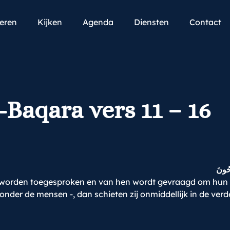
teren
Kijken
Agenda
Diensten
Contact
l-Baqara vers 11 – 16
ِحُونَ
 worden toegesproken en van hen wordt gevraagd om hun sl
er de mensen -, dan schieten zij onmiddellijk in de verded