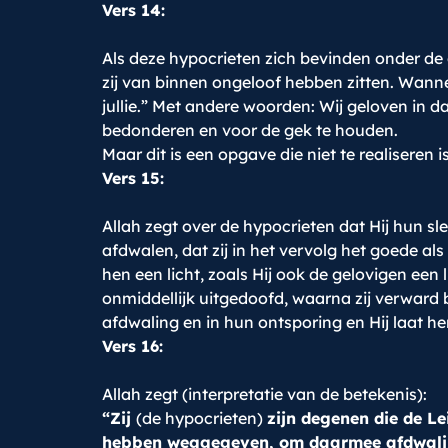
Vers 14:
Als deze hypocrieten zich bevinden onder de ge
zij van binnen ongeloof hebben zitten. Wanne
jullie.” Met andere woorden: Wij geloven in d
bedonderen en voor de gek te houden.
Maar dit is een opgave die niet te realiseren
Vers 15:
Allah zegt over de hypocrieten dat Hij hun s
afdwalen, dat zij in het vervolg het goede a
hen een licht, zoals Hij ook de gelovigen een
onmiddellijk uitgedoofd, waarna zij verward b
afdwaling en in hun ontsporing en Hij laat h
Vers 16:
Allah zegt (interpretatie van de betekenis):
“Zij
(de hypocrieten)
zijn degenen die de L
hebben weggegeven, om daarmee afdwalin