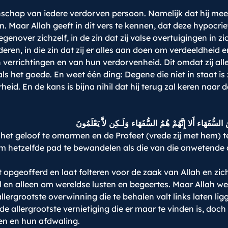
enschap van iedere verdorven persoon. Namelijk dat hij me
 Maar Allah geeft in dit vers te kennen, dat deze hypocrie
egenover zichzelf, in de zin dat zij valse overtuigingen i
deren, in die zin dat zij er alles aan doen om verdeeldhei
 verrichtingen en van hun verdorvenheid. Dit omdat zij a
 het goede. En weet één ding: Degene die niet in staat is z
id. En de kans is bijna nihil dat hij terug zal keren naar 
 السُّفَهَاء أَلا إِنَّهُمْ هُمُ السُّفَهَاء وَلَـكِن لاَّ يَعْلَمُونَ
het geloof te omarmen en de Profeet (vrede zij met hem) 
 om hetzelfde pad te bewandelen als die van die onwetend
 opgeofferd en laat folteren voor de zaak van Allah en zich
el en alleen om wereldse lusten en begeertes. Maar Allah wee
ergrootste overwinning die te behalen valt links laten lig
 allergrootste vernietiging die er maar te vinden is, doch zij
en en hun afdwaling.