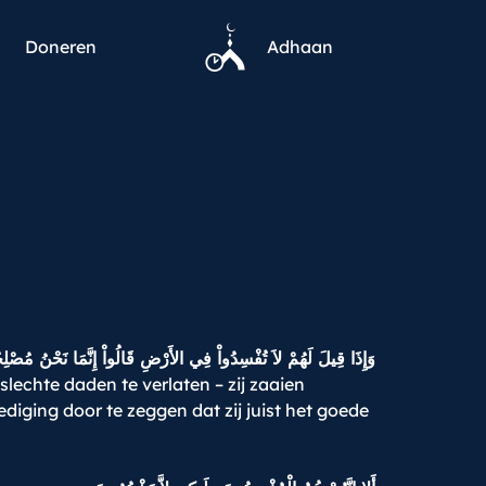
Doneren
Adhaan
وَإِذَا قِيلَ لَهُمْ لاَ تُفْسِدُواْ فِي الأَرْضِ قَالُواْ إِنَّمَا نَحْنُ مُصْل
echte daden te verlaten – zij zaaien
iging door te zeggen dat zij juist het goede