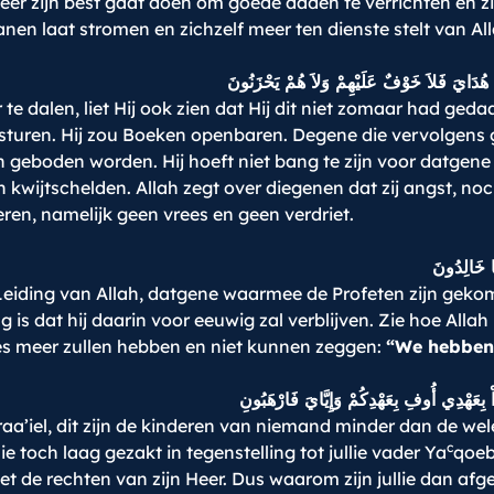
er zijn best gaat doen om goede daden te verrichten en zich a
anen laat stromen en zichzelf meer ten dienste stelt van All
ِعَ هُدَايَ فَلاَ خَوْفٌ عَلَيْهِمْ وَلاَ هُمْ يَحْزَنُونَ
 dalen, liet Hij ook zien dat Hij dit niet zomaar had geda
sturen. Hij zou Boeken openbaren. Degene die vervolgens gel
 geboden worden. Hij hoeft niet bang te zijn voor datgene 
 kwijtschelden. Allah zegt over diegenen dat zij angst, noch
eren, namelijk geen vrees en geen verdriet.
َا خَالِدُونَ
Leiding van Allah, datgene waarmee de Profeten zijn geko
is dat hij daarin voor eeuwig zal verblijven. Zie hoe Allah i
s meer zullen hebben en niet kunnen zeggen:
“We hebben 
اْ بِعَهْدِي أُوفِ بِعَهْدِكُمْ وَإِيَّايَ فَارْهَبُونِ
sraa’iel, dit zijn de kinderen van niemand minder dan de we
c
lie toch laag gezakt in tegenstelling tot jullie vader Ya
qoeb
t de rechten van zijn Heer. Dus waarom zijn jullie dan afg