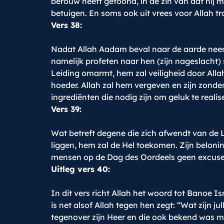
berouw heeft getoond, in de zin van dat hij me
betuigen. En soms ook uit vrees voor Allah tr
Vers 38:
Nadat Allah Aadam beval naar de aarde neer te
namelijk profeten naar hen (zijn nageslacht) 
Leiding omarmt, hem zal veiligheid door Allah
hoeder. Allah zal hem vergeven en zijn zonden
ingrediënten die nodig zijn om geluk te realis
Vers 39:
Wat betreft degene die zich afwendt van de 
liggen, hem zal de Hel toekomen. Zijn beloning 
mensen op de Dag des Oordeels geen excuse
Uitleg vers 40:
In dit vers richt Allah het woord tot Banoe I
is net alsof Allah tegen hen zegt: “Wat zijn jul
tegenover zijn Heer en die ook bekend was me