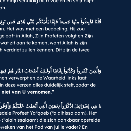
ltijd schuldig blijft voelen en spijt blijft
ah.
قُلْنَا اهْبِطُواْ مِنْهَا جَمِيعاً فَإِمَّا يَأْتِيَنَّكُم مِّنِّي هُدًى فَمَن تَب
an. Het was met een bedoeling. Hij zou
ooft in Allah, Zijn Profeten volgt en Zijn
wat zit aan te komen, want Allah is zijn
 verdriet zullen kennen. Dit zijn de twee
وَالَّذِينَ كَفَرواْ وَكَذَّبُواْ بِآيَاتِنَا أُولَـئِكَ أَصْحَابُ النَّارِ هُمْ فِيه
men verwerpt en de Waarheid links laat
n deze verzen alles duidelijk stelt, zodat de
niet van U vernomen.”
يَا بَنِي إِسْرَائِيلَ اذْكُرُواْ نِعْمَتِيَ الَّتِي أَنْعَمْتُ عَلَيْكُمْ وَأَوْفُو
c
c
ledele Profeet Ya
qoeb (
alaihissalaam). Het
c
 (
alaihissalaam) die zich dankbaar opstelde
eweken van het Pad van jullie vader? En