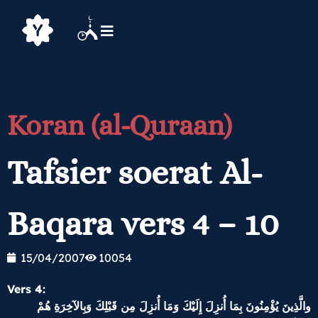
Koran (al-Quraan)
Tafsier soerat Al-
Baqara vers 4 – 10
15/04/2007
10054
Vers 4:
والَّذِينَ يُؤْمِنُونَ بِمَا أُنزِلَ إِلَيْكَ وَمَا أُنزِلَ مِن قَبْلِكَ وَبِالآخِرَةِ هُمْ