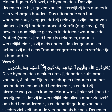
Moenafiqoen. Oftewel, de hypocrieten. Dat zijn
degenen die blijk geven van iets, terwijl zij iets anders in
zich verborgen houden. Dus uitgaande van hun
woorden zou je zeggen dat zij gelovigen zijn, maar van
binnen zijn zij honderd procent Kaafir (ongelovig). Zij
beweren namelijk te geloven in datgene waarmee de
Profeet (vrede zij met hem) is gekomen, maar in
werkelijkheid zijn zij niets anders dan leugenaars en
hebben zij niet eens Imaan ter grote van een stofdeeltje
in hun harten.
Vers 9:
يُخَادِعُونَ اللّهَ وَالَّذِينَ آمَنُوا وَمَا يَخْدَعُونَ إِلاَّ أَنفُسَهُم وَمَا يَشْعُرُونَ
Deze hypocrieten denken dat zij, door deze uitspraak
van hen, Allah en Zijn rechtschapen dienaren aan het
bedonderen en aan het bedriegen zijn en dat zij
hiermee weg zullen komen. Maar wat zij niet schijnen te
begrijpen, is dat zij in werkelijkheid alleen maar zichzelf
aan het bedonderen zijn en door dit gedrag van hen
slechts zichzelf naar de verdoemenis helpen. Degenen