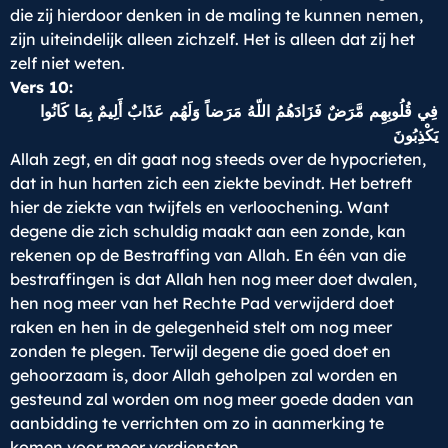
die zij hierdoor denken in de maling te kunnen nemen,
zijn uiteindelijk alleen zichzelf. Het is alleen dat zij het
zelf niet weten.
Vers 10:
فِي قُلُوبِهِم مَّرَضٌ فَزَادَهُمُ اللّهُ مَرَضاً وَلَهُم عَذَابٌ أَلِيمٌ بِمَا كَانُوا
يَكْذِبُونَ
Allah zegt, en dit gaat nog steeds over de hypocrieten,
dat in hun harten zich een ziekte bevindt. Het betreft
hier de ziekte van twijfels en verloochening. Want
degene die zich schuldig maakt aan een zonde, kan
rekenen op de Bestraffing van Allah. En één van die
bestraffingen is dat Allah hen nog meer doet dwalen,
hen nog meer van het Rechte Pad verwijderd doet
raken en hen in de gelegenheid stelt om nog meer
zonden te plegen. Terwijl degene die goed doet en
gehoorzaam is, door Allah geholpen zal worden en
gesteund zal worden om nog meer goede daden van
aanbidding te verrichten om zo in aanmerking te
komen voor meer verdiensten.