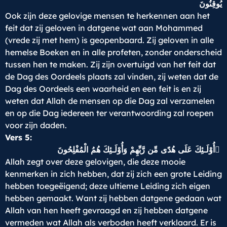
يُوقِنُونَ
Ook zijn deze gelovige mensen te herkennen aan het
feit dat zij geloven in datgene wat aan Mohammed
(vrede zij met hem) is geopenbaard. Zij geloven in alle
hemelse Boeken en in alle profeten, zonder onderscheid
tussen hen te maken. Zij zijn overtuigd van het feit dat
de Dag des Oordeels plaats zal vinden, zij weten dat de
Dag des Oordeels een waarheid en een feit is en zij
weten dat Allah de mensen op die Dag zal verzamelen
en op die Dag iedereen ter verantwoording zal roepen
voor zijn daden.
Vers 5:
أُوْلَـئِكَ عَلَى هُدًى مِّن رَّبِّهِمْ وَأُوْلَـئِكَ هُمُ الْمُفْلِحُونَ ٌ
Allah zegt over deze gelovigen, die deze mooie
kenmerken in zich hebben, dat zij zich een grote Leiding
hebben toegeëigend; deze ultieme Leiding zich eigen
hebben gemaakt. Want zij hebben datgene gedaan wat
Allah van hen heeft gevraagd en zij hebben datgene
vermeden wat Allah als verboden heeft verklaard. Er is