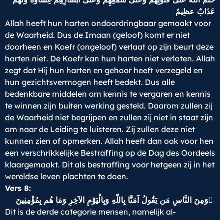
عَذَابٌ عظِيمٌ
Allah heeft hun harten ondoordringbaar gemaakt voor
de Waarheid. Dus de Imaan (geloof) komt er niet
doorheen en Koefr (ongeloof) verlaat op zijn beurt deze
harten niet. De Koefr kan hun harten niet verlaten. Allah
zegt dat Hij hun harten en gehoor heeft verzegeld en
hun gezichtsvermogen heeft bedekt. Dus alle
bedenkbare middelen om kennis te vergaren en kennis
te winnen zijn buiten werking gesteld. Daarom zullen zij
de Waarheid niet begrijpen en zullen zij niet in staat zijn
om naar de Leiding te luisteren. Zij zullen deze niet
kunnen zien of opmerken. Allah heeft dan ook voor hen
een verschrikkelijke Bestraffing op de Dag des Oordeels
klaargemaakt. Dit als bestraffing voor hetgeen zij in het
wereldse leven plachten te doen.
Vers 8:
وَمِنَ النَّاسِ مَن يَقُولُ آمَنَّا بِاللّهِ وَبِالْيَوْمِ الآخِرِ وَمَا هُم بِمُؤْمِنِينَ َ
Dit is de derde categorie mensen, namelijk al-