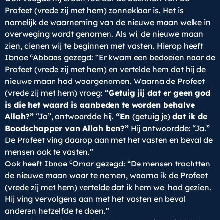
Profeet (vrede zij met hem) zonneklaar is. Het is
namelijk de waarneming van de nieuwe maan welke in
overweging wordt genomen. Als wij de nieuwe maan
zien, dienen wij te beginnen met vasten. Hierop heeft
c
Ibnoe
Abbaas gezegd: “Er kwam een bedoeïen naar de
Profeet (vrede zij met hem) en vertelde hem dat hij de
nieuwe maan had waargenomen. Waarna de Profeet
(vrede zij met hem) vroeg:
“Getuig jij dat er geen god
is die het waard is aanbeden te worden behalve
Allah?”
“Ja”, antwoordde hij.
“En
(getuig je)
dat ik de
Boodschapper van Allah ben?”
Hij antwoordde: “Ja.”
De Profeet ving daarop aan met het vasten en beval de
mensen ook te vasten.”
c
Ook heeft Ibnoe
Omar gezegd: “De mensen trachtten
de nieuwe maan waar te nemen, waarna ik de Profeet
(vrede zij met hem) vertelde dat ik hem wel had gezien.
Hij ving vervolgens aan met het vasten en beval
anderen hetzelfde te doen.”