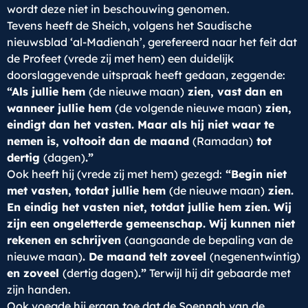
wordt deze niet in beschouwing genomen.
Tevens heeft de Sheich, volgens het Saudische
nieuwsblad ‘al-Madienah’, gerefereerd naar het feit dat
de Profeet (vrede zij met hem) een duidelijk
doorslaggevende uitspraak heeft gedaan, zeggende:
“Als jullie hem
(de nieuwe maan)
zien, vast dan en
wanneer jullie hem
(de volgende nieuwe maan)
zien,
eindigt dan het vasten. Maar als hij niet waar te
nemen is, voltooit dan de maand
(Ramadan)
tot
dertig
(dagen)
.”
Ook heeft hij (vrede zij met hem) gezegd:
“Begin niet
met vasten, totdat jullie hem
(de nieuwe maan)
zien.
En eindig het vasten niet, totdat jullie hem zien. Wij
zijn een ongeletterde gemeenschap. Wij kunnen niet
rekenen en schrijven
(aangaande de bepaling van de
nieuwe maan)
. De maand telt zoveel
(negenentwintig)
en zoveel
(dertig dagen)
.”
Terwijl hij dit gebaarde met
zijn handen.
Ook voegde hij eraan toe dat de Soennah van de