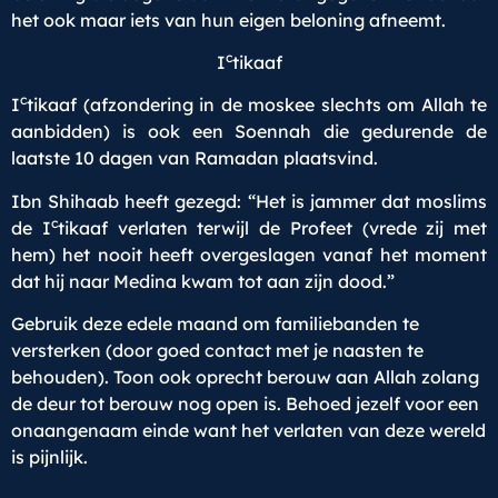
het ook maar iets van hun eigen beloning afneemt.
c
I
tikaaf
c
I
tikaaf (afzondering in de moskee slechts om Allah te
aanbidden) is ook een Soennah die gedurende de
laatste 10 dagen van Ramadan plaatsvind.
Ibn Shihaab heeft gezegd: “Het is jammer dat moslims
c
de I
tikaaf verlaten terwijl de Profeet (vrede zij met
hem) het nooit heeft overgeslagen vanaf het moment
dat hij naar Medina kwam tot aan zijn dood.”
Gebruik deze edele maand om familiebanden te
versterken (door goed contact met je naasten te
behouden). Toon ook oprecht berouw aan Allah zolang
de deur tot berouw nog open is. Behoed jezelf voor een
onaangenaam einde want het verlaten van deze wereld
is pijnlijk.