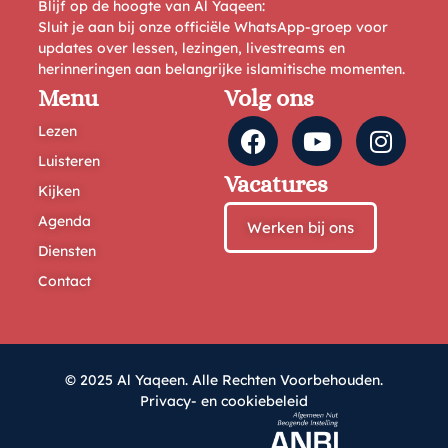
Blijf op de hoogte van Al Yaqeen:
Sluit je aan bij onze officiële WhatsApp-groep voor
updates over lessen, lezingen, livestreams en
herinneringen aan belangrijke islamitische momenten.
Menu
Volg ons
Lezen
Luisteren
Vacatures
Kijken
Agenda
Werken bij ons
Diensten
Contact
© 2025 Al Yaqeen. Alle Rechten Voorbehouden.
Privacy- en cookiebeleid