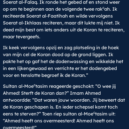
Soerat al-Falaq. Ik ronde het gebed af en stond weer
c
op om te beginnen aan de volgende twee rak
ah. Ik
reciteerde Soerat al-Faatihah en wilde vervolgens
Soerat al-Ikhlaas reciteren, maar dit lukte mij niet. Ik
deed mijn best om iets anders uit de Koran te reciteren,
maar tevergeefs.
Ik keek vervolgens opzij en zag plotseling in de hoek
van mijn cel de Koran dood op de grond liggen. Ik
pakte het op gaf het de dodenwassing en wikkelde het
in een lijkengewaad en verrichte er het dodengebed
voor en tenslotte begroef ik de Koran.”
c
Sultan al-Moe
tasim reageerde geschokt: “O wee jij
Ahmed! Sterft de Koran dan?” Imam Ahmed
antwoordde: “Dat waren jouw woorden. Jij beweert dat
de Koran geschapen is. En ieder schepsel komt toch
c
eens te sterven?” Toen riep sultan al-Moe
tasim uit:
“Ahmed heeft ons overmeesterd! Ahmed heeft ons
overmeesterd!”