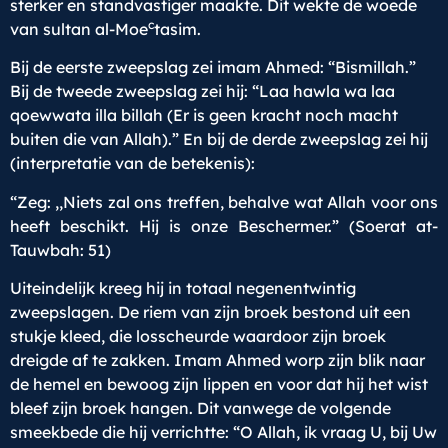
sterker en standvastiger maakte. Dit wekte de woede
c
van sultan al-Moe
tasim.
Bij de eerste zweepslag zei imam Ahmed: “Bismillah.”
Bij de tweede zweepslag zei hij: “Laa hawla wa laa
qoewwata illa billah (Er is geen kracht noch macht
buiten die van Allah).” En bij de derde zweepslag zei hij
(interpretatie van de betekenis):
“Zeg: ,,Niets zal ons treffen, behalve wat Allah voor ons
heeft beschikt. Hij is onze Beschermer.” (Soerat at-
Tauwbah: 51)
Uiteindelijk kreeg hij in totaal negenentwintig
zweepslagen. De riem van zijn broek bestond uit een
stukje kleed, die losscheurde waardoor zijn broek
dreigde af te zakken. Imam Ahmed worp zijn blik naar
de hemel en bewoog zijn lippen en voor dat hij het wist
bleef zijn broek hangen. Dit vanwege de volgende
smeekbede die hij verrichtte: “O Allah, ik vraag U, bij Uw