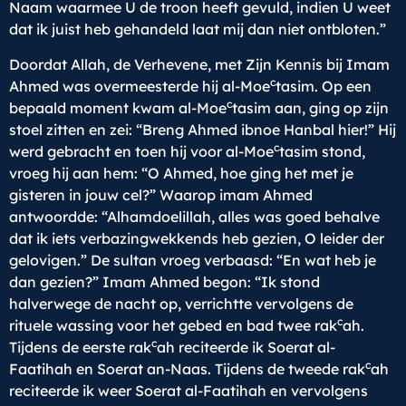
Naam waarmee U de troon heeft gevuld, indien U weet
dat ik juist heb gehandeld laat mij dan niet ontbloten.”
Doordat Allah, de Verhevene, met Zijn Kennis bij Imam
c
Ahmed was overmeesterde hij al-Moe
tasim. Op een
c
bepaald moment kwam al-Moe
tasim aan, ging op zijn
stoel zitten en zei: “Breng Ahmed ibnoe Hanbal hier!” Hij
c
werd gebracht en toen hij voor al-Moe
tasim stond,
vroeg hij aan hem: “O Ahmed, hoe ging het met je
gisteren in jouw cel?” Waarop imam Ahmed
antwoordde: “Alhamdoelillah, alles was goed behalve
dat ik iets verbazingwekkends heb gezien, O leider der
gelovigen.” De sultan vroeg verbaasd: “En wat heb je
dan gezien?” Imam Ahmed begon: “Ik stond
halverwege de nacht op, verrichtte vervolgens de
c
rituele wassing voor het gebed en bad twee rak
ah.
c
Tijdens de eerste rak
ah reciteerde ik Soerat al-
c
Faatihah en Soerat an-Naas. Tijdens de tweede rak
ah
reciteerde ik weer Soerat al-Faatihah en vervolgens