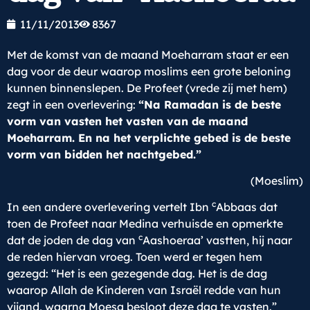
11/11/2013
8367
Met de komst van de maand Moeharram staat er een
dag voor de deur waarop moslims een grote beloning
kunnen binnenslepen. De Profeet (vrede zij met hem)
zegt in een overlevering:
“Na Ramadan is de beste
vorm van vasten het vasten van de maand
Moeharram. En na het verplichte gebed is de beste
vorm van bidden het nachtgebed.”
(Moeslim)
c
In een andere overlevering vertelt Ibn
Abbaas dat
toen de Profeet naar Medina verhuisde en opmerkte
c
dat de joden de dag van
Aashoeraa’ vastten, hij naar
de reden hiervan vroeg. Toen werd er tegen hem
gezegd: “Het is een gezegende dag. Het is de dag
waarop Allah de Kinderen van Israël redde van hun
vijand, waarna Moesa besloot deze dag te vasten.”