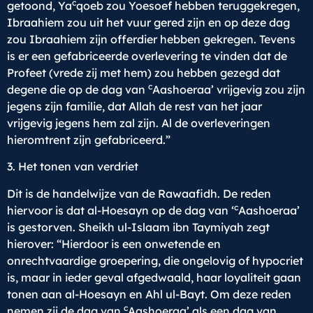
c
getoond, Ya
qoeb zou Yoesoef hebben teruggekregen,
Ibraahiem zou uit het vuur gered zijn en op deze dag
zou Ibraahiem zijn offerdier hebben gekregen. Tevens
is er een gefabriceerde overlevering te vinden dat de
Profeet (vrede zij met hem) zou hebben gezegd dat
c
degene die op de dag van
Aashoeraa’ vrijgevig zou zijn
jegens zijn familie, dat Allah de rest van het jaar
vrijgevig jegens hem zal zijn. Al de overleveringen
hieromtrent zijn gefabriceerd.”
3. Het tonen van verdriet
Dit is de handelwijze van de Rawaafidh. De reden
c
hiervoor is dat al-Hoesayn op de dag van ‘
Aashoeraa’
is gestorven. Sheikh ul-Islaam ibn Taymiyah zegt
hierover: “Hierdoor is een onwetende en
onrechtvaardige groepering, die ongelovig of hypocriet
is, maar in ieder geval afgedwaald, haar loyaliteit gaan
tonen aan al-Hoesayn en Ahl ul-Bayt. Om deze reden
c
nemen zij de dag van
Aashoeraa’ als een dag van