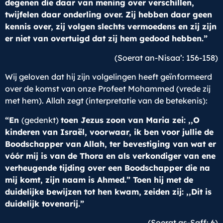
degenen die daar van mening over verschillen,
twijfelen daar onderling over. Zij hebben daar geen
kennis over, zij volgen slechts vermoedens en zij zijn
er niet van overtuigd dat zij hem gedood hebben.”
(Soerat an-Nisaa’: 156-158)
Wij geloven dat hij zijn volgelingen heeft geïnformeerd
over de komst van onze Profeet Mohammed (vrede zij
met hem). Allah zegt (interpretatie van de betekenis):
“En
(gedenkt)
toen Jezus zoon van Maria zei: ,,O
kinderen van Israël, voorwaar, ik ben voor jullie de
Boodschapper van Allah, ter bevestiging van wat er
vóór mij is van de Thora en als verkondiger van ene
verheugende tijding over een Boodschapper die na
mij komt, zijn naam is Ahmed.” Toen hij met de
duidelijke bewijzen tot hen kwam, zeiden zij: ,,Dit is
duidelijk tovenarij.”
(Soerat as-Saff: 6)