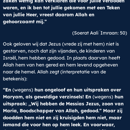
zaken wettig kan verklaren die voor jullie verboden
waren, en ik ben tot jullie gekomen met een Teken
van jullie Heer, vreest daarom Allah en
gehoorzaamt mij.”
ʿ
(Soerat Aali
Imraan: 50)
Ook geloven wij dat Jezus (vrede zij met hem) niet is
gestorven, noch dat zijn vijanden, de kinderen van
Israël, hem hebben gedood. In plaats daarvan heeft
Allah hem van hen gered en hem levend opgeheven
naar de hemel. Allah zegt (interpretatie van de
betekenis):
“En
(wegens)
hun ongeloof en hun uitspraken over
Maryam, als geweldige verzinsels! En
(wegens)
hun
uitspraak: ,,Wij hebben de Messias Jezus, zoon van
Maria, Boodschapper van Allah, gedood.” Maar zij
doodden hem niet en zij kruisigden hem niet, maar
iemand die voor hen op hem leek. En voorwaar,