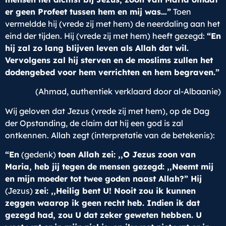
er geen Profeet tussen hem en mij was…”
Toen
vermeldde hij (vrede zij met hem) de neerdaling aan het
eind der tijden. Hij (vrede zij met hem) heeft gezegd:
“En
hij zal zo lang blijven leven als Allah dat wil.
Vervolgens zal hij sterven en de moslims zullen het
dodengebed voor hem verrichten en hem begraven.”
(Ahmad, authentiek verklaard door al-Albaanie)
Wij geloven dat Jezus (vrede zij met hem), op de Dag
der Opstanding, de claim dat hij een god is zal
ontkennen. Allah zegt (interpretatie van de betekenis):
“
En
(gedenk)
toen Allah zei: ,,O Jezus zoon van
Maria, heb jij tegen de mensen gezegd: ,,Neemt mij
en mijn moeder tot twee goden naast Allah?” Hij
(Jezus)
zei: ,,Heilig bent U! Nooit zou ik kunnen
zeggen waarop ik geen recht heb. Indien ik dat
gezegd had, zou U dat zeker geweten hebben. U