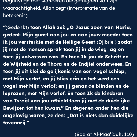
begunstigd met wonderen die getuigden van zijn
waarachtigheid. Allah zegt (interpretatie van de
betekenis):
“
(Gedenkt)
toen Allah zei: ,,O Jezus zoon van Maria,
gedenk Mijn gunst aan jou en aan jouw moeder toen
ik jou versterkte met de Heilige Geest
(Djibriel)
zodat
jij met de mensen sprak toen jij in de wieg lag en
toen jij volwassen was. En toen Ik jou de Schrift en
de Wijsheid en de Thora en de Indjiel onderwees. En
toen jij uit klei de gelijkenis van een vogel schiep,
met Mijn verlof, en jij blies erin en het werd een
vogel met Mijn verlof; en jij genas de blinden en de
leprozen, met Mijn verlof. En toen Ik de kinderen
van Israël van jou afhield toen jij met de duidelijke
Bewijzen tot hen kwam.” En degenen onder hen die
ongelovig waren, zeiden: ,,Dat is niets dan duidelijke
tovenarij.”
(Soerat Al-Maa’idah: 110)