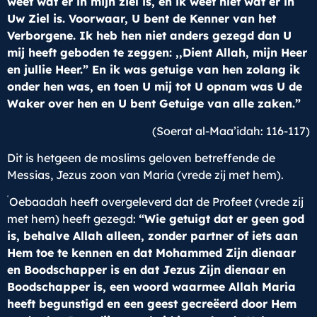
weet wat er in mijn ziel is, en ik weet niet wat er in
Uw Ziel is. Voorwaar, U bent de Kenner van het
Verborgene. Ik heb hen niet anders gezegd dan U
mij heeft geboden te zeggen: ,,Dient Allah, mijn Heer
en jullie Heer.” En ik was getuige van hen zolang ik
onder hen was, en toen U mij tot U opnam was U de
Waker over hen en U bent Getuige van alle zaken.”
(Soerat al-Maa’idah: 116-117)
Dit is hetgeen de moslims geloven betreffende de
Messias, Jezus zoon van Maria (vrede zij met hem).
ʿ
Oebaadah heeft overgeleverd dat de Profeet (vrede zij
met hem) heeft gezegd:
“Wie getuigt dat er geen god
is, behalve Allah alleen, zonder partner of iets aan
Hem toe te kennen en dat Mohammed Zijn dienaar
en Boodschapper is en dat Jezus Zijn dienaar en
Boodschapper is, een woord waarmee Allah Maria
heeft begunstigd en een geest gecreëerd door Hem