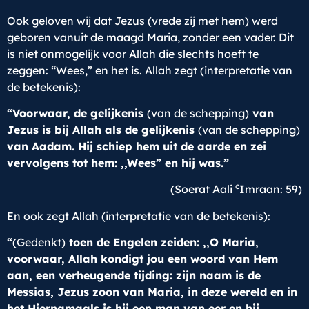
Ook geloven wij dat Jezus (vrede zij met hem) werd
geboren vanuit de maagd Maria, zonder een vader. Dit
is niet onmogelijk voor Allah die slechts hoeft te
zeggen: “Wees,” en het is. Allah zegt (interpretatie van
de betekenis):
“Voorwaar, de gelijkenis
(van de schepping)
van
Jezus is bij Allah als de gelijkenis
(van de schepping)
van Aadam. Hij schiep hem uit de aarde en zei
vervolgens tot hem: ,,Wees” en hij was.”
c
(Soerat Aali
Imraan: 59)
En ook zegt Allah (interpretatie van de betekenis):
“
(Gedenkt)
toen de Engelen zeiden: ,,O Maria,
voorwaar, Allah kondigt jou een woord van Hem
aan, een verheugende tijding: zijn naam is de
Messias, Jezus zoon van Maria, in deze wereld en in
het Hiernamaals is hij een man van eer en hij