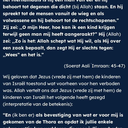
behoort tot degenen die dicht
(bij Allah)
staan. En hij
spreekt tot de mensen vanuit de wieg en als
volwassene en hij behoort tot de rechtschapenen.”
Zij zei: ,,O mijn Heer, hoe kan ik een kind krijgen
terwijl geen man mij heeft aangeraakt?” Hij
(Allah)
zei: ,,Zo is het: Allah schept wat Hij wil, als Hij over
een zaak bepaalt, dan zegt Hij er slechts tegen:
,,Wees” en het is.”
ʿ
(Soerat Aali
Imraan: 45-47)
Wij geloven dat Jezus (vrede zij met hem) de kinderen
van Israël toestond wat voorheen voor hen verboden
was. Allah vertelt ons dat Jezus (vrede zij met hem) de
kinderen van Israël het volgende heeft gezegd
(interpretatie van de betekenis):
“En
(ik ben er)
als bevestiging van wat er voor mij is
gekomen van de Thora en opdat ik jullie enkele