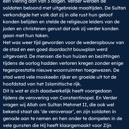
een viering aan van 3 dagen. Verder werden de
soldaten beloond met uitgebreide maaltijden. De Sultan
verkondigde het volk dat zij in alle rust hun geloof
konden belijden en stelde de religieuze leiders van de
joden en christenen gerust dat ook zij verder konden
gaan met hun taken.
Het was weer tijd geworden voor de wederopbouw van
de stad en een goed doordacht bouwplan werd
uitgevoerd. De mensen die hun huizen en bezittingen
tijdens de oorlog hadden verloren kregen zonder enige
tegenprestatie nieuwe woonruimten toegewezen. De
stad werd vele moskeeën rijker en groeide uit tot de
hoofdstad van het Islamitische rijk.
Dit is wat er zich daadwerkelijk heeft voorgedaan
tijdens de verovering van Constantinopel. En Verder
vragen wij Allah om Sultan Mehmet II, die ook wel
bekend staat als ‘de veroveraar’, en zijn soldaten in
genade aan te nemen en hen onder te dompelen in de
vele gunsten die Hij heeft klaargemaakt voor Zijn