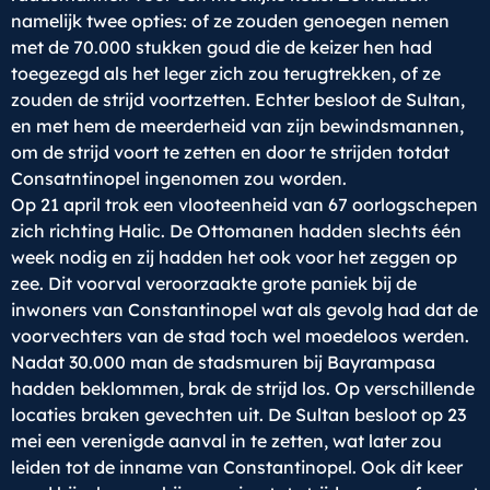
namelijk twee opties: of ze zouden genoegen nemen
met de 70.000 stukken goud die de keizer hen had
toegezegd als het leger zich zou terugtrekken, of ze
zouden de strijd voortzetten. Echter besloot de Sultan,
en met hem de meerderheid van zijn bewindsmannen,
om de strijd voort te zetten en door te strijden totdat
Consatntinopel ingenomen zou worden.
Op 21 april trok een vlooteenheid van 67 oorlogschepen
zich richting Halic. De Ottomanen hadden slechts één
week nodig en zij hadden het ook voor het zeggen op
zee. Dit voorval veroorzaakte grote paniek bij de
inwoners van Constantinopel wat als gevolg had dat de
voorvechters van de stad toch wel moedeloos werden.
Nadat 30.000 man de stadsmuren bij Bayrampasa
hadden beklommen, brak de strijd los. Op verschillende
locaties braken gevechten uit. De Sultan besloot op 23
mei een verenigde aanval in te zetten, wat later zou
leiden tot de inname van Constantinopel. Ook dit keer