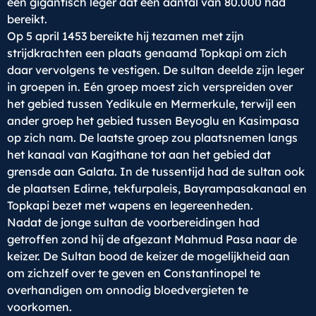
een gigantisch leger dat een aantal van 80.000 had
bereikt.
Op 5 april 1453 bereikte hij tezamen met zijn
strijdkrachten een plaats genaamd Topkapi om zich
daar vervolgens te vestigen. De sultan deelde zijn leger
in groepen in. Eén groep moest zich verspreiden over
het gebied tussen Yedikule en Mermerkule, terwijl een
ander groep het gebied tussen Beyoglu en Kasimpasa
op zich nam. De laatste groep zou plaatsnemen langs
het kanaal van Kagithane tot aan het gebied dat
grensde aan Galata. In de tussentijd had de sultan ook
de plaatsen Edirne, tekfurpaleis, Bayrampasakanaal en
Topkapi bezet met wapens en legereenheden.
Nadat de jonge sultan de voorbereidingen had
getroffen zond hij de afgezant Mahmud Pasa naar de
keizer. De Sultan bood de keizer de mogelijkheid aan
om zichzelf over te geven en Constantinopel te
overhandigen om onnodig bloedvergieten te
voorkomen.