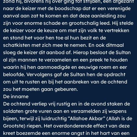
zond hij, alvorens hij over ging tot strijden, een afgezant
naar de keizer met de boodschap dat er een verenigde
aanval aan zat te komen en dat deze aanleiding zou
zijn voor enorme schade en grootschalig leed. Hij stelde
de keizer voor de keuze om met zijn volk te vertrekken
en stond het voor hen toe al hun bezit en de
schatkisten met zich mee te nemen. En ook ditmaal
sloeg de keizer dit aanbod af. Hierop besloot de Sultan
al zijn mannen te verzamelen en een preek te houden
waarin hij hen aanmoedigde en eeuwige roem en eer
beloofde. Vervolgens gaf de Sultan hen de opdracht
om uit te rusten en bij het aanbreken van de ochtend
zou het moeten gaan gebeuren.
De inname
De ochtend verliep vrij rustig en in de avond staken de
soldaten grote vuren aan en verzamelden zij wapens
bijeen, terwijl zij luidruchtig “Allahoe Akbar” (Allah is de
Grootste) riepen. Het overdonderende effect van deze
kreet boezemde een enorme angst in het hart van een