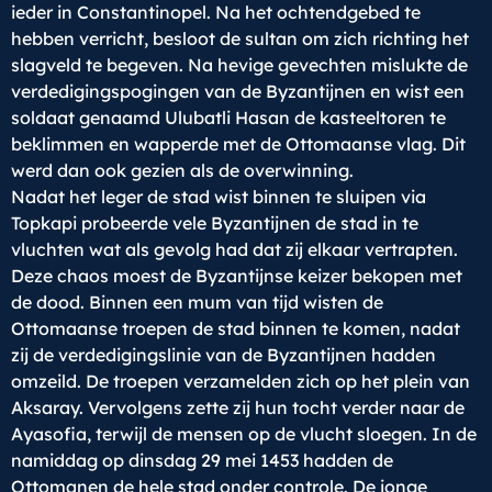
ieder in Constantinopel. Na het ochtendgebed te
hebben verricht, besloot de sultan om zich richting het
slagveld te begeven. Na hevige gevechten mislukte de
verdedigingspogingen van de Byzantijnen en wist een
soldaat genaamd Ulubatli Hasan de kasteeltoren te
beklimmen en wapperde met de Ottomaanse vlag. Dit
werd dan ook gezien als de overwinning.
Nadat het leger de stad wist binnen te sluipen via
Topkapi probeerde vele Byzantijnen de stad in te
vluchten wat als gevolg had dat zij elkaar vertrapten.
Deze chaos moest de Byzantijnse keizer bekopen met
de dood. Binnen een mum van tijd wisten de
Ottomaanse troepen de stad binnen te komen, nadat
zij de verdedigingslinie van de Byzantijnen hadden
omzeild. De troepen verzamelden zich op het plein van
Aksaray. Vervolgens zette zij hun tocht verder naar de
Ayasofia, terwijl de mensen op de vlucht sloegen. In de
namiddag op dinsdag 29 mei 1453 hadden de
Ottomanen de hele stad onder controle. De jonge