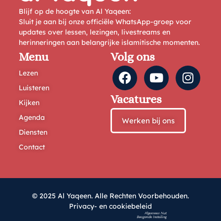
Blijf op de hoogte van Al Yaqeen:
Sluit je aan bij onze officiële WhatsApp-groep voor
updates over lessen, lezingen, livestreams en
herinneringen aan belangrijke islamitische momenten.
Menu
Volg ons
Lezen
Luisteren
Vacatures
Kijken
Agenda
Werken bij ons
Diensten
Contact
© 2025 Al Yaqeen. Alle Rechten Voorbehouden.
Privacy- en cookiebeleid