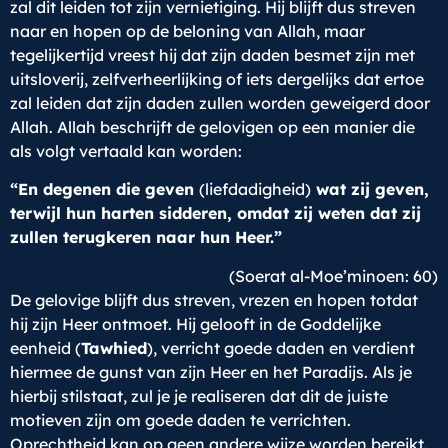
zal dit leiden tot zijn vernietiging. Hij blijft dus streven
naar en hopen op de beloning van Allah, maar
tegelijkertijd vreest hij dat zijn daden besmet zijn met
uitsloverij, zelfverheerlijking of iets dergelijks dat ertoe
zal leiden dat zijn daden zullen worden geweigerd door
Allah. Allah beschrijft de gelovigen op een manier die
als volgt vertaald kan worden:
“En degenen die geven
(liefdadigheid)
wat zij geven,
terwijl hun harten sidderen, omdat zij weten dat zij
zullen terugkeren naar hun Heer.”
(Soerat al-Moe’minoen: 60)
De gelovige blijft dus streven, vrezen en hopen totdat
hij zijn Heer ontmoet. Hij gelooft in de Goddelijke
eenheid (
Tawhied
), verricht goede daden en verdient
hiermee de gunst van zijn Heer en het Paradijs. Als je
hierbij stilstaat, zul je je realiseren dat dit de juiste
motieven zijn om goede daden te verrichten.
Oprechtheid kan op geen andere wijze worden bereikt.