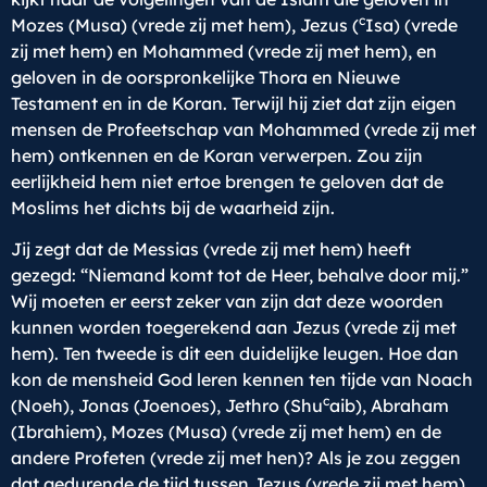
c
Mozes (Musa) (vrede zij met hem), Jezus (
Isa) (vrede
zij met hem) en Mohammed (vrede zij met hem), en
geloven in de oorspronkelijke Thora en Nieuwe
Testament en in de Koran. Terwijl hij ziet dat zijn eigen
mensen de Profeetschap van Mohammed (vrede zij met
hem) ontkennen en de Koran verwerpen. Zou zijn
eerlijkheid hem niet ertoe brengen te geloven dat de
Moslims het dichts bij de waarheid zijn.
Jij zegt dat de Messias (vrede zij met hem) heeft
gezegd: “Niemand komt tot de Heer, behalve door mij.”
Wij moeten er eerst zeker van zijn dat deze woorden
kunnen worden toegerekend aan Jezus (vrede zij met
hem). Ten tweede is dit een duidelijke leugen. Hoe dan
kon de mensheid God leren kennen ten tijde van Noach
c
(Noeh), Jonas (Joenoes), Jethro (Shu
aib), Abraham
(Ibrahiem), Mozes (Musa) (vrede zij met hem) en de
andere Profeten (vrede zij met hen)? Als je zou zeggen
dat gedurende de tijd tussen Jezus (vrede zij met hem)