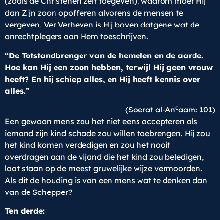
(zoals de Christenen zelf toegeven), waarom moet Hij
dan Zijn zoon opofferen alvorens de mensen te
vergeven. Ver Verheven is Hij boven datgene wat de
onrechtplegers aan Hem toeschrijven.
“De Totstandbrenger van de hemelen en de aarde.
Hoe kan Hij een zoon hebben, terwijl Hij geen vrouw
heeft? En hij schiep alles, en Hij heeft kennis over
alles.”
c
(Soerat al-An
aam: 101)
Een gewoon mens zou het niet eens accepteren als
iemand zijn kind schade zou willen toebrengen. Hij zou
het kind komen verdedigen en zou het nooit
overdragen aan de vijand die het kind zou beledigen,
laat staan op de meest gruwelijke wijze vermoorden.
Als dit de houding is van een mens wat te denken dan
van de Schepper?
Ten derde: