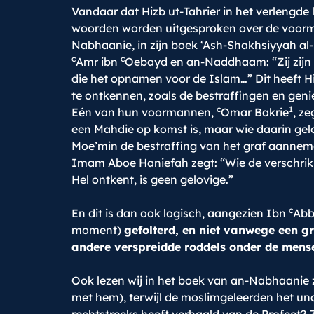
Vandaar dat Hizb ut-Tahrier in het verlengde
woorden worden uitgesproken over de voor
Nabhaanie, in zijn boek ‘Ash-Shakhsiyyah al
c
c
Amr ibn
Oebayd en an-Naddhaam: “Zij zijn 
die het opnamen voor de Islam…” Dit heeft Hi
te ontkennen, zoals de bestraffingen en geni
c
1
Eén van hun voormannen,
Omar Bakrie
, ze
een Mahdie op komst is, maar wie daarin geloo
Moe’min de bestraffing van het graf aannemen 
Imam Aboe Haniefah zegt: “Wie de verschrikki
Hel ontkent, is geen gelovige.”
c
En dit is dan ook logisch, aangezien Ibn
Abb
moment)
gefolterd, en niet vanwege een g
andere verspreidde roddels onder de mens
Ook lezen wij in het boek van an-Nabhaanie z
met hem), terwijl de moslimgeleerden het unan