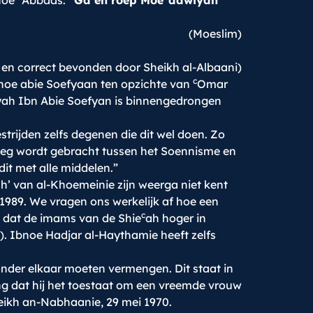
bnoe
Abbaas:
“Ga en roep Moe
aawiyah
(Moeslim)
i en correct bevonden door Sheikh al-Albaani)
c
noe abie Soefyaan ten opzichte van
Omar
ah Ibn Abie Soefyan is binnengedrongen
strijden zelfs degenen die dit wel doen. Zo
teweeg wordt gebracht tussen het Soennisme en
dit met alle middelen.”
h’ van al-Khoemeinie zijn weerga niet kent
ar 1989. We vragen ons werkelijk af hoe een
c
t dat de imams van de Shie
ah hoger in
. Ibnoe Hadjar al-Haythamie heeft zelfs
der elkaar moeten vermengen. Dit staat in
azing dat hij het toestaat om een vreemde vrouw
eikh an-Nabhaanie, 29 mei 1970.