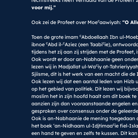
rechtstreeks heeft verhaald van de Profeet? 
voor mij.”
c
Ook zei de Profeet over Moe
aawiyah:
“O All
c
Toen de grote imam
Abdoellaah Ibn ul-Moeb
c
c
c
ibnoe
Abd il-
Aziez (een Taabi
ie), antwoordd
tijdens het zij aan zij strijden met de Profeet
Ook wordt er door an-Nabhaanie geen onder
c
lezen wij in Madjallat ul-Wa
iy at-Tahrieriyya
Sjiisme, dit is het werk van een macht die de 
Ook lezen wij dat een aantal leden van Hizb 
op het gebied van politiek. Dit lezen wij bijv
moslim het in zijn hoofd haalt om dit boek t
aanzien zijn dan vooraanstaande engelen en 
gesproken over consensus onder de geleerden
Ook is an-Nabhaanie de mening toegedaan da
c
het boek ‘an-Nidhaam ul-Idjtimaa
ie fiel-Is
een hand te geven en zelfs te kussen. Dit k