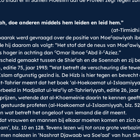
Zo staat er in Sahieh Moeslim dat de Profeet zegt tegen I
ah, doe anderen middels hem leiden en leid hem.”
(at-Tirmidh
c
aarak werd gevraagd over de positie van Moe
aawiyah ib
c
e hij daarom als volgt: “Het stof dat de neus van Moe
awiy
c
c
c
, is hoger in achting dan
Omar ibnoe
Abd il-
Aziez.”
c
scheid gemaakt tussen de Shie
ah en de Soennah en zij be
h, editie 75, jaar 1993: “Wat betreft de verscheuring die 
Islam afgunstig gezind is. De Hizb is hier tegen en bevecht 
ut-Tahrier meent dat het boek ‘al-Hoekoemat ul-Islaamiyya
c
oorbeeld in Madjallat ul-Wa
iy at-Tahrieriyyah, editie 26, ja
e prijzen, wetende dat al-Khoemeinie daarin te kennen geef
gestuurde profeten (al-Hoekoemat ul-Islaamiyyah, blz. 52)
 wat betreft het ongeloof van iemand die dit meent.
t vrouwen en mannen bij elkaar moeten komen en zich on
laam’, blz. 10 en 128. Tevens lezen wij tot onze grote verb
an men nalezen in ‘Nashrat Djawaab wa Soe’aal’ van hun Sh