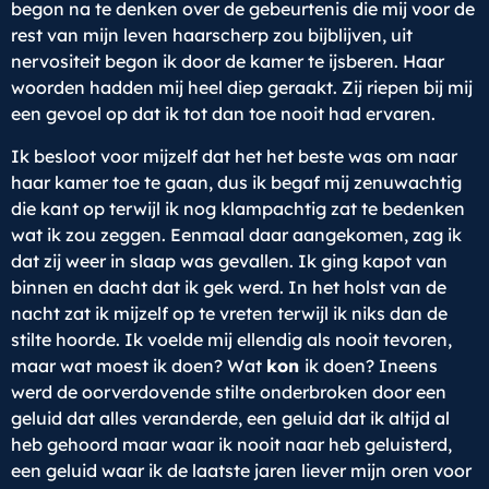
begon na te denken over de gebeurtenis die mij voor de
rest van mijn leven haarscherp zou bijblijven, uit
nervositeit begon ik door de kamer te ijsberen. Haar
woorden hadden mij heel diep geraakt. Zij riepen bij mij
een gevoel op dat ik tot dan toe nooit had ervaren.
Ik besloot voor mijzelf dat het het beste was om naar
haar kamer toe te gaan, dus ik begaf mij zenuwachtig
die kant op terwijl ik nog klampachtig zat te bedenken
wat ik zou zeggen. Eenmaal daar aangekomen, zag ik
dat zij weer in slaap was gevallen. Ik ging kapot van
binnen en dacht dat ik gek werd. In het holst van de
nacht zat ik mijzelf op te vreten terwijl ik niks dan de
stilte hoorde. Ik voelde mij ellendig als nooit tevoren,
maar wat moest ik doen? Wat
kon
ik doen? Ineens
werd de oorverdovende stilte onderbroken door een
geluid dat alles veranderde, een geluid dat ik altijd al
heb gehoord maar waar ik nooit naar heb geluisterd,
een geluid waar ik de laatste jaren liever mijn oren voor