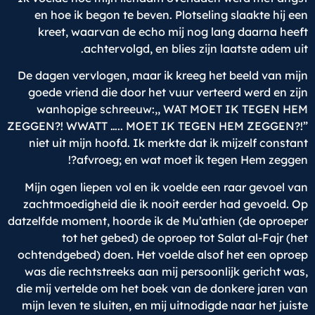
en hoe ik begon te beven. Plotseling slaakte hij een
kreet, waarvan de echo mij nog lang daarna heeft
achtervolgd, en blies zijn laatste adem uit.
De dagen vervlogen, maar ik kreeg het beeld van mijn
goede vriend die door het vuur verteerd werd en zijn
wanhopige schreeuw:,, WAT MOET IK TEGEN HEM
ZEGGEN?! WWATT ….. MOET IK TEGEN HEM ZEGGEN?!”
niet uit mijn hoofd. Ik merkte dat ik mijzelf constant
afvroeg; en wat moet ik tegen Hem zeggen?!
Mijn ogen liepen vol en ik voelde een raar gevoel van
zachtmoedigheid die ik nooit eerder had gevoeld. Op
datzelfde moment, hoorde ik de Mu’athien (de oproeper
tot het gebed) de oproep tot Salat al-Fajr (het
ochtendgebed) doen. Het voelde alsof het een oproep
was die rechtstreeks aan mij persoonlijk gericht was,
die mij vertelde om het boek van de donkere jaren van
mijn leven te sluiten, en mij uitnodigde naar het juiste