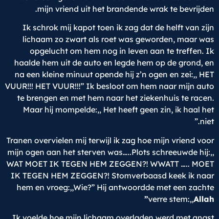
mijn vriend uit het brandende wrak te bevrijden.
Ik schrok mij kapot toen ik zag dat de helft van zijn
lichaam zo zwart als roet was geworden, maar was
opgelucht om hem nog in leven aan te treffen. Ik
haalde hem uit de auto en legde hem op de grond, en
na een kleine minuut opende hij z’n ogen en zei:,, HET
VUUR!!! HET VUUR!!!” Ik besloot om hem naar mijn auto
te brengen en met hem naar het ziekenhuis te racen.
Maar hij mompelde:,, Het heeft geen zin, ik haal het
niet.”
Tranen overvielen mij terwijl ik zag hoe mijn vriend voor
mijn ogen aan het sterven was…..Plots schreeuwde hij:,,
WAT MOET IK TEGEN HEM ZEGGEN?! WWATT ….. MOET
IK TEGEN HEM ZEGGEN?! Stomverbaasd keek ik naar
hem en vroeg:,,Wie?” Hij antwoordde met een zachte
verre stem:,,
Allah”
Ik voelde hoe mijn lichaam overladen werd met angst