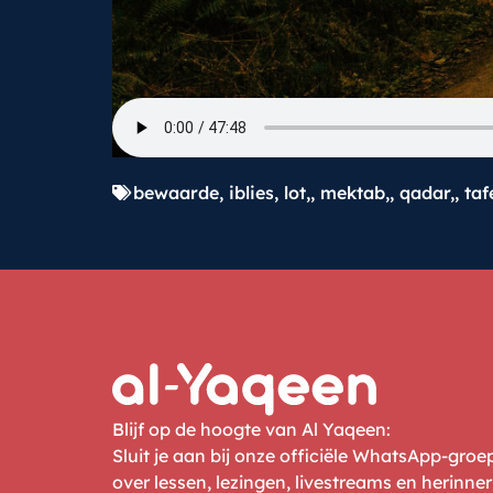
bewaarde
,
iblies
,
lot,
,
mektab,
,
qadar,
,
tafe
Blijf op de hoogte van Al Yaqeen:
Sluit je aan bij onze officiële WhatsApp-gro
over lessen, lezingen, livestreams en herinne