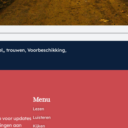
l,
,
trouwen
,
Voorbeschikking,
Menu
Lezen
Luisteren
ep voor updates
ringen aan
Kijken