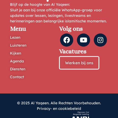
Blijf op de hoogte van Al Yaqeen:
Sluit je aan bij onze officiële WhatsApp-groep voor
updates over lessen, lezingen, livestreams en
herinneringen aan belangrijke islamitische momenten.
Menu
Volg ons
Lezen
Luisteren
Vacatures
Kijken
Agenda
Werken bij ons
Diensten
Contact
© 2025 Al Yaqeen. Alle Rechten Voorbehouden.
Privacy- en cookiebeleid