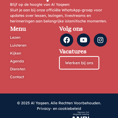
Blijf op de hoogte van Al Yaqeen:
Sluit je aan bij onze officiële WhatsApp-groep voor
updates over lessen, lezingen, livestreams en
herinneringen aan belangrijke islamitische momenten.
Menu
Volg ons
Lezen
Luisteren
Vacatures
Kijken
Agenda
Werken bij ons
Diensten
Contact
© 2025 Al Yaqeen. Alle Rechten Voorbehouden.
Privacy- en cookiebeleid