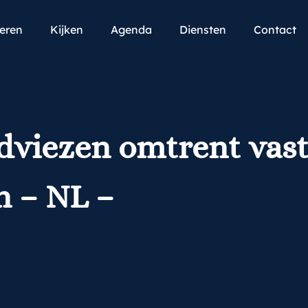
teren
Kijken
Agenda
Diensten
Contact
adviezen omtrent vas
n – NL –