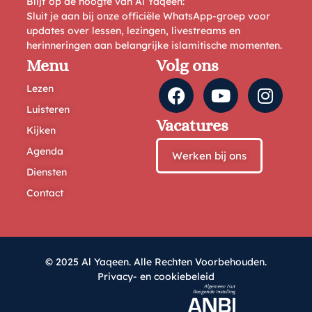
Blijf op de hoogte van Al Yaqeen:
Sluit je aan bij onze officiële WhatsApp-groep voor
updates over lessen, lezingen, livestreams en
herinneringen aan belangrijke islamitische momenten.
Menu
Volg ons
Lezen
Luisteren
Vacatures
Kijken
Agenda
Werken bij ons
Diensten
Contact
© 2025 Al Yaqeen. Alle Rechten Voorbehouden.
Privacy- en cookiebeleid