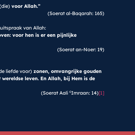
(die)
voor Allah.”
(Soerat al-Baqarah: 165)
 uitspraak van Allah:
en: voor hen is er een pijnlijke
(Soerat an-Noer: 19)
de liefde voor)
zonen, omvangrijke gouden
wereldse leven. En Allah, bij Hem is de
c
(Soerat Aali
Imraan: 14)
[1]