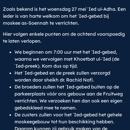
Zoals bekend is het woensdag 27 mei ʿIed ul-Adha. Een
ieder is van harte welkom om het ʿIed-gebed bij
moskee as-Soennah te verrichten.
Hier volgen enkele punten om de ochtend voorspoedig
te laten verlopen.
We beginnen om 7:00 uur met het ʿIed-gebed,
waarna we vervolgen met Khoetbat ul-ʿIed (de
ʿIed-preek). Kom dus op tijd.
Het ʿIed-gebed en de preek zullen verzorgd
worden door sheikh dr. Rachid Nafi.
De broeders zullen het ʿIed-gebed buiten op de
parkeerplaats vóór ons gebouw aan de Fruitweg
verrichten. We verzoeken hen dan ook een eigen
gebedskleed mee te nemen.
De zusters zullen voor het ʿIed-gebed het gehele
moskeegebouw tot hun beschikking hebben.
Daarom kunnen zij gebruik maken van de