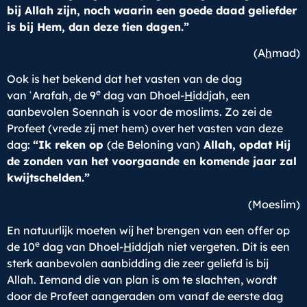
bij Allah zijn, noch waarin een goede daad geliefder
is bij Hem, dan deze tien dagen.”
(A
h
mad)
Ook is het bekend dat het vasten van de dag
e
van ʿArafah, de 9
dag van Dhoel-
H
iddjah, een
aanbevolen Soennah is voor de moslims. Zo zei de
Profeet (vrede zij met hem) over het vasten van deze
dag:
“Ik reken op
(de Beloning van)
Allah, opdat Hij
de zonden van het voorgaande en komende jaar zal
kwijtschelden.”
(Moeslim)
En natuurlijk moeten wij het brengen van een offer op
e
de 10
dag van Dhoel-
H
iddjah niet vergeten. Dit is een
sterk aanbevolen aanbidding die zeer geliefd is bij
Allah. Iemand die van plan is om te slachten, wordt
door de Profeet aangeraden om vanaf de eerste dag