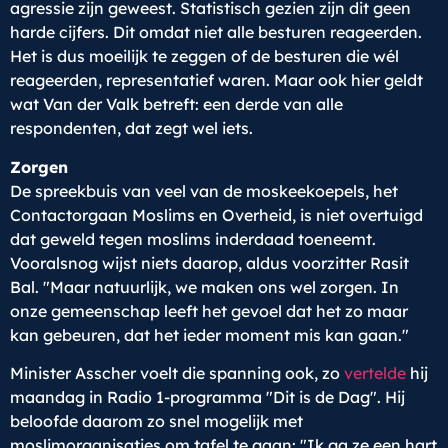
agressie zijn geweest. Statistisch gezien zijn dit geen
harde cijfers. Dit omdat niet alle besturen reageerden.
Het is dus moeilijk te zeggen of de besturen die wél
reageerden, representatief waren. Maar ook hier geldt
wat Van der Valk betreft: een derde van alle
respondenten, dat zegt wel iets.
Zorgen
De spreekbuis van veel van de moskeekoepels, het
Contactorgaan Moslims en Overheid, is niet overtuigd
dat geweld tegen moslims inderdaad toeneemt.
Vooralsnog wijst niets daarop, aldus voorzitter Rasit
Bal. "Maar natuurlijk, we maken ons wel zorgen. In
onze gemeenschap leeft het gevoel dat het zo maar
kan gebeuren, dat het ieder moment mis kan gaan."
Minister Asscher voelt die spanning ook, zo
vertelde
hij
maandag in Radio 1-programma "Dit is de Dag". Hij
beloofde daarom zo snel mogelijk met
moslimorganisaties om tafel te gaan: "Ik ga ze een hart