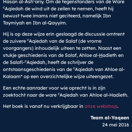
c
Hasan al-Ash
ariy. Om de tegenstanders van de Ware
c
Aqiedah de wind uit de zeilen te nemen, heeft hij
bewust twee imams niet geciteerd, namelijk Ibn
Taymiyah en Ibn al-Qayyim.
Hij is op deze wijze erin geslaagd de discussie omtrent
c
de zuivere
Aqiedah van de Salaf (de vrome
voorgangers) inhoudelijk uiteen te zetten. Naast een
stukje geschiedenis van de Salaf, Ahloe al-
H
adieth en
c
de Salafi-
Aqiedah, heeft de schrijver de
c
ontstaansgeschiedenis van de
Aqiedah van Ahloe al-
Kalaam* op een overzichtelijke wijze uiteengezet.
Een echte aanrader voor wie oprecht is in zijn
c
zoektocht naar de ware
Aqiedah van Ahloe al-Hadieth.
Het boek is vanaf nu verkrijgbaar in
onze webshop
.
Team al-Yaqeen
24 mei 2016