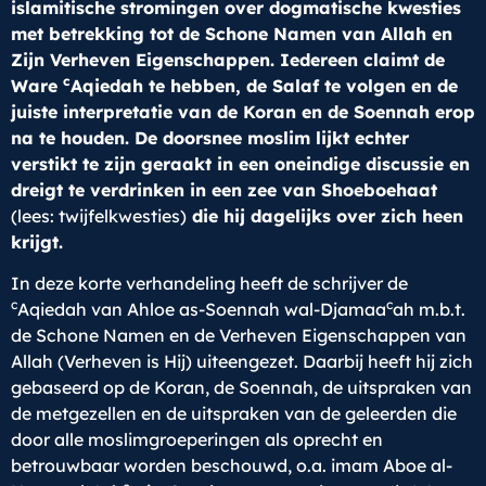
islamitische stromingen over dogmatische kwesties
met betrekking tot de Schone Namen van Allah en
Zijn Verheven Eigenschappen. Iedereen claimt de
c
Ware
Aqiedah te hebben, de Salaf te volgen en de
juiste interpretatie van de Koran en de Soennah erop
na te houden. De doorsnee moslim lijkt echter
verstikt te zijn geraakt in een oneindige discussie en
dreigt te verdrinken in een zee van Shoeboehaat
(lees: twijfelkwesties)
die hij dagelijks over zich heen
krijgt.
In deze korte verhandeling heeft de schrijver de
c
c
Aqiedah van Ahloe as-Soennah wal-Djamaa
ah m.b.t.
de Schone Namen en de Verheven Eigenschappen van
Allah (Verheven is Hij) uiteengezet. Daarbij heeft hij zich
gebaseerd op de Koran, de Soennah, de uitspraken van
de metgezellen en de uitspraken van de geleerden die
door alle moslimgroeperingen als oprecht en
betrouwbaar worden beschouwd, o.a. imam Aboe al-